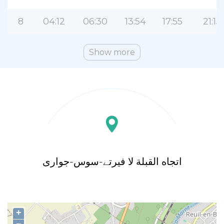
8
04:12
06:30
13:54
17:55
21:15
Show more
اتجاه القبلة لا فیرتے-سوس-جواری
+