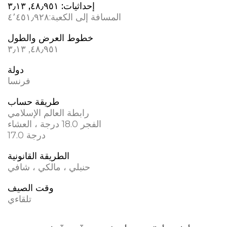
إحداثيات:
٤٨٫٩٥١, ٣٫١٣
المسافة إلى الكعبة:
٤٬٤٥١٫٩٢٨
خطوط العرض والطول
٤٨٫٩٥١, ٣٫١٣
دولة
فرنسا
طريقة حساب
رابطة العالم الإسلامي
الفجر 18.0 درجة ، العشاء
17.0 درجة
الطريقة القانونية
حنبلي ، مالكي ، شافي
وقت الصيف
تلقاءي