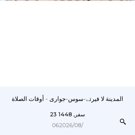
المدينة لا فیرتے-سوس-جواری - أوقات الصلاة
23 سفر, 1448
06‏/08‏/2026