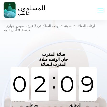
المسلمون
عالمي
أوقات الصلاة
>
مدينة
>
وقت الصلاة في لا فیرتے-سوس-جواری -
فرنسا 📢 أذان اليوم
صلاة المغرب
حان الوقت صلاة
المغرب للصلاة
:
0
2
0
9
الدقائق
ساعات