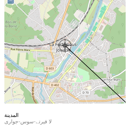
−
المدينة
لا فیرتے-سوس-جواری