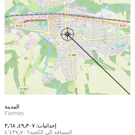
المدينة
Fismes
إحداثيات:
٤٩٫٣٠٧, ٣٫٦٨
المسافة إلى الكعبة:
٤٬٤٣٧٫٧٠٦