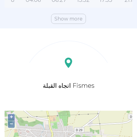
8
04:06
06:27
13:52
17:53
21:14
Show more
اتجاه القبلة Fismes
+
−