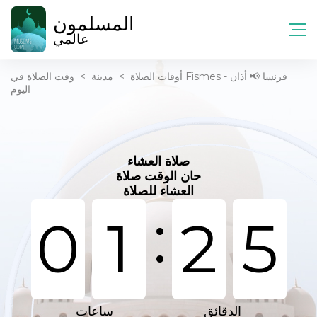
المسلمون
عالمي
أوقات الصلاة
>
مدينة
>
وقت الصلاة في Fismes - فرنسا 📢 أذان
اليوم
صلاة العشاء
حان الوقت صلاة
العشاء للصلاة
:
0
1
2
5
الدقائق
ساعات