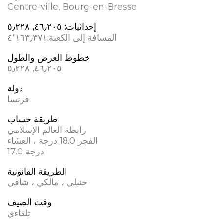
Centre-ville, Bourg-en-Bresse
إحداثيات:
٤٦٫٢٠٥, ٥٫٢٢٨
المسافة إلى الكعبة:
٤٬١٦٣٫٣٧١
خطوط العرض والطول
٤٦٫٢٠٥, ٥٫٢٢٨
دولة
فرنسا
طريقة حساب
رابطة العالم الإسلامي
الفجر 18.0 درجة ، العشاء
17.0 درجة
الطريقة القانونية
حنبلي ، مالكي ، شافي
وقت الصيف
تلقاءي