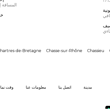
المسافة إل
ونية
خط
افي
يف
اءي
hartres-de-Bretagne
Chasse-sur-Rhône
Chassieu
مدينة
اتصل بنا
معلومات عنا
وقت نماز