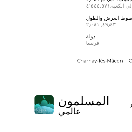
ى الكعبة:
٤٬٥٤٤٫٥٧١
وط العرض والطول
٤٩٫٤٣, ٢٫٠٨١
دولة
فرنسا
Charnay-lès-Mâcon
C
المسلمون
عالمي