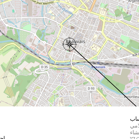
اب
امي
إحد