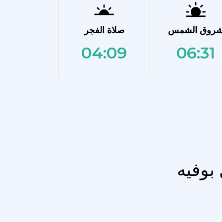
روق الشمس
صلاة الفجر
04:09
06:31
بوفيه