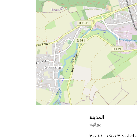
المدينة
بوفيه
اثيات:
٤٩٫٤٣, ٢٫٠٨١