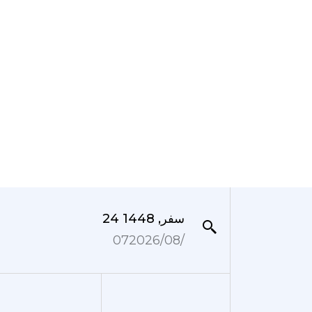
24 سفر, 1448
07‏/08‏/2026