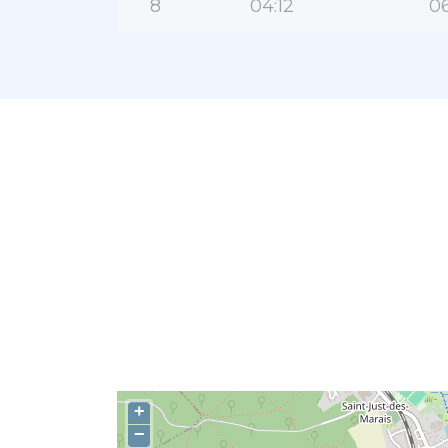
8
04:12
06
+
−