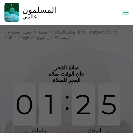
المسلمون
عالمي
أوقات الصلاة
>
مدينة
>
وقت الصلاة في Les Hauts de Saint-
Aubin, Angers - فرنسا 📢 أذان اليوم
صلاة الفجر
حان الوقت صلاة
الفجر للصلاة
:
0
1
2
5
الدقائق
ساعات