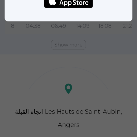
7
04:36
06:48
14:09
18:08
21:28
8
04:38
06:49
14:09
18:08
21:26
Show more
اتجاه القبلة Les Hauts de Saint-Aubin,
Angers