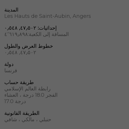
المدينة
Les Hauts de Saint-Aubin, Angers
إحداثيات:
٤٧٫٥٠٢, ؜٠٫٥٤٨
المسافة إلى الكعبة:
٤٬٦١٩٫٨٩٨
خطوط العرض والطول
٤٧٫٥٠٢, ؜٠٫٥٤٨
دولة
فرنسا
طريقة حساب
رابطة العالم الإسلامي
الفجر 18.0 درجة ، العشاء
17.0 درجة
الطريقة القانونية
حنبلي ، مالكي ، شافي