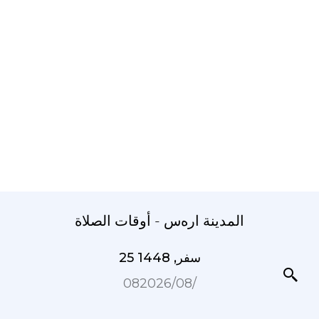
المدينة ارەس - أوقات الصلاة
25 سفر, 1448
08‏/08‏/2026