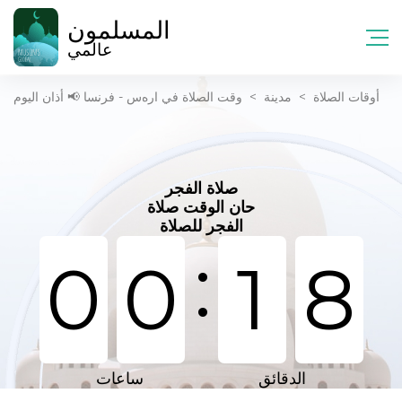
المسلمون
عالمي
أوقات الصلاة
>
مدينة
>
وقت الصلاة في ارەس - فرنسا 📢 أذان اليوم
صلاة الفجر
حان الوقت صلاة
الفجر للصلاة
:
0
0
1
8
الدقائق
ساعات