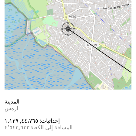
المدينة
ارەس
إحداثيات:
٤٤٫٧٦٥, ؜١٫١٣٩
المسافة إلى الكعبة:
٤٬٥٤٣٫٦٣٢