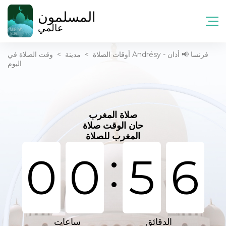
المسلمون
عالمي
أوقات الصلاة
>
مدينة
>
وقت الصلاة في Andrésy - فرنسا 📢 أذان
اليوم
صلاة المغرب
حان الوقت صلاة
المغرب للصلاة
:
0
0
5
6
الدقائق
ساعات