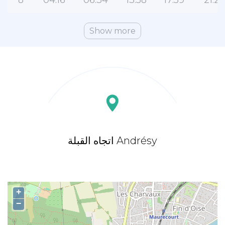
8
04:16
06:34
13:58
17:59
21:2
Show more
اتجاه القبلة Andrésy
+
−