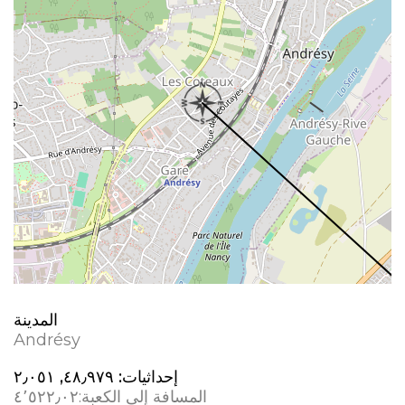
المدينة
Andrésy
إحداثيات:
٤٨٫٩٧٩, ٢٫٠٥١
المسافة إلى الكعبة:
٤٬٥٢٢٫٠٢