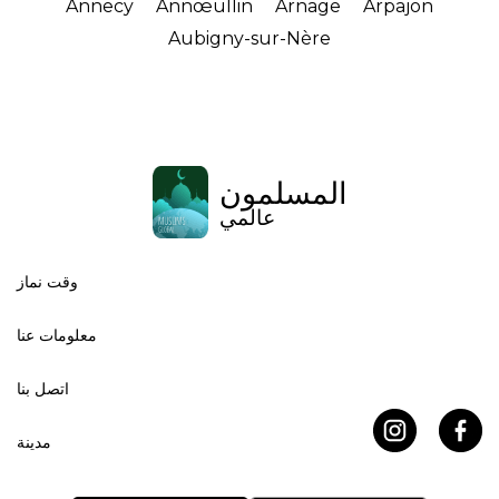
Annecy
Annœullin
Arnage
Arpajon
Aubigny-sur-Nère
المسلمون
عالمي
وقت نماز
معلومات عنا
اتصل بنا
مدينة