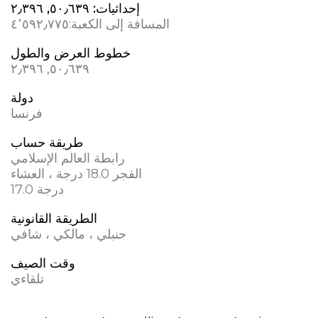
إحداثيات:
٥٠٫٦٣٩, ٢٫٣٩٦
المسافة إلى الكعبة:
٤٬٥٩٢٫٧٧٥
خطوط العرض والطول
٥٠٫٦٣٩, ٢٫٣٩٦
دولة
فرنسا
طريقة حساب
رابطة العالم الإسلامي
الفجر 18.0 درجة ، العشاء
17.0 درجة
الطريقة القانونية
حنبلي ، مالكي ، شافي
وقت الصيف
تلقاءي