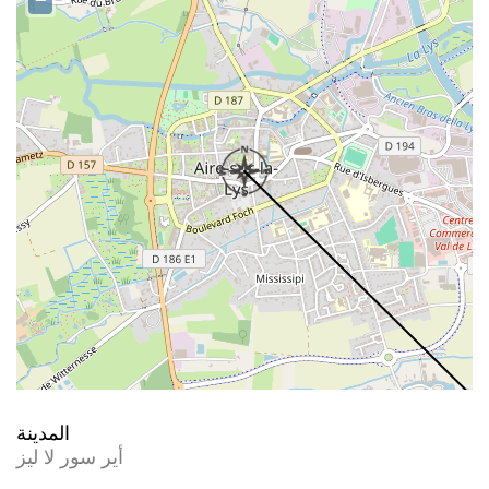
−
المدينة
أير سور لا ليز