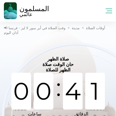
المسلمون
عالمي
أوقات الصلاة
>
مدينة
>
وقت الصلاة في أير سور لا ليز - فرنسا 📢
أذان اليوم
صلاة الظهر
حان الوقت صلاة
الظهر للصلاة
:
0
0
4
1
الدقائق
ساعات