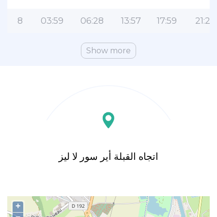
8
03:59
06:28
13:57
17:59
21:24
Show more
اتجاه القبلة أير سور لا ليز
+