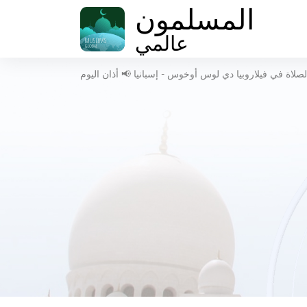
المسلمون
عالمي
صلاة في فيلاروبيا دي لوس أوخوس - إسبانيا 📢 أذان اليوم