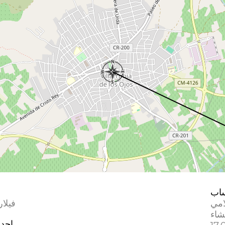
اب
امي
فيلا
إحدا