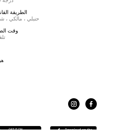
17.0 درجة
الطريقة القان
حنبلي ، مالكي ، ش
وقت الص
تلق
هي