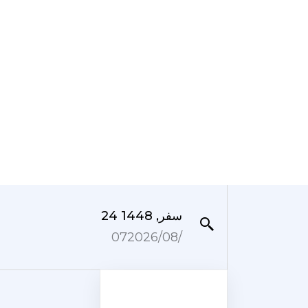
24 سفر, 1448
07‏/08‏/2026