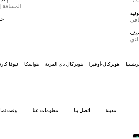
المسافة إل
ونية
خط
افي
يف
اءي
رينسيا
هويركال-أوفيرا
هويركال دي المرية
هواسكا
نيوفا كارت
مدينة
اتصل بنا
معلومات عنا
وقت نماز