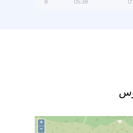
8
05:38
0
خوس
+
−