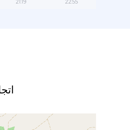
21:19
22:55
اتجا