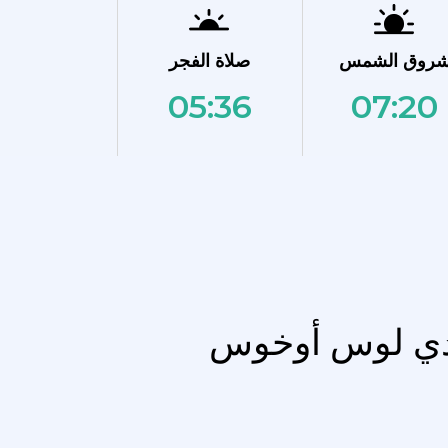
روق الشمس
صلاة الفجر
05:36
07:20
ا دي لوس أوخوس