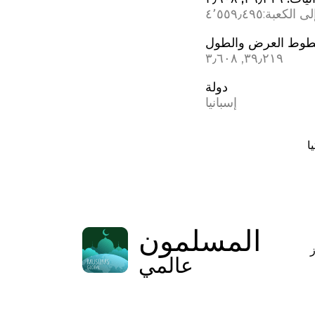
ى الكعبة:
٤٬٥٥٩٫٤٩٥
وط العرض والطول
٣٩٫٢١٩, ؜٣٫٦٠٨
دولة
إسبانيا
يا
المسلمون
عالمي