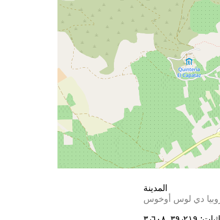
المدينة
روبيا دي لوس أوخوس
ثيات:
٣٩٫٢١٩, ؜٣٫٦٠٨