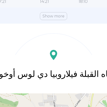
7:21
14:21
18:10
Show more
ه القبلة فيلاروبيا دي لوس أو