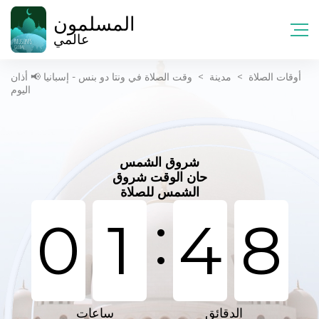
المسلمون
عالمي
أوقات الصلاة
>
مدينة
>
وقت الصلاة في ونتا دو بنس - إسبانيا 📢 أذان
اليوم
شروق الشمس
حان الوقت شروق
الشمس للصلاة
:
0
1
4
8
الدقائق
ساعات