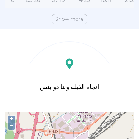
8
05:28
07:19
14:25
18:17
21:28
Show more
اتجاه القبلة ونتا دو بنس
+
−