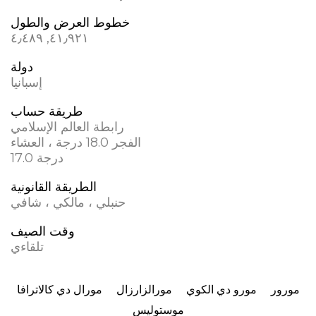
خطوط العرض والطول
٤١٫٩٢١, ؜٤٫٤٨٩
دولة
إسبانيا
طريقة حساب
رابطة العالم الإسلامي
الفجر 18.0 درجة ، العشاء
17.0 درجة
الطريقة القانونية
حنبلي ، مالكي ، شافي
وقت الصيف
تلقاءي
مورور
مورو دي الكوي
مورالزارزال
مورال دي كالاترافا
موستوليس