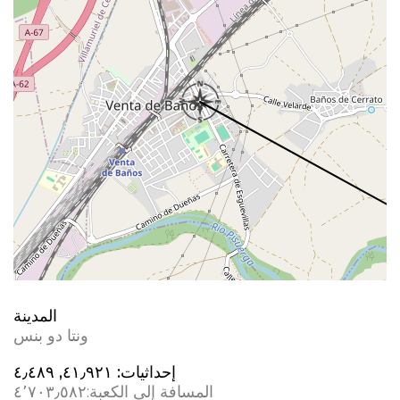
المدينة
ونتا دو بنس
إحداثيات:
٤١٫٩٢١, ؜٤٫٤٨٩
المسافة إلى الكعبة:
٤٬٧٠٣٫٥٨٢