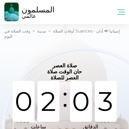
المسلمون
عالمي
أوقات الصلاة
>
مدينة
>
وقت الصلاة في Suances - إسبانيا 📢 أذان
اليوم
صلاة العصر
حان الوقت صلاة
العصر للصلاة
:
0
2
0
3
الدقائق
ساعات