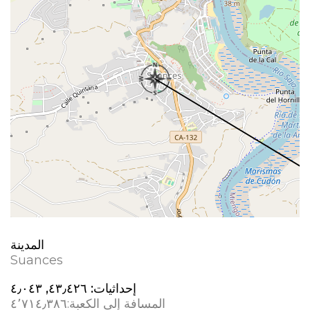
المدينة
Suances
إحداثيات:
٤٣٫٤٢٦, ؜٤٫٠٤٣
المسافة إلى الكعبة:
٤٬٧١٤٫٣٨٦