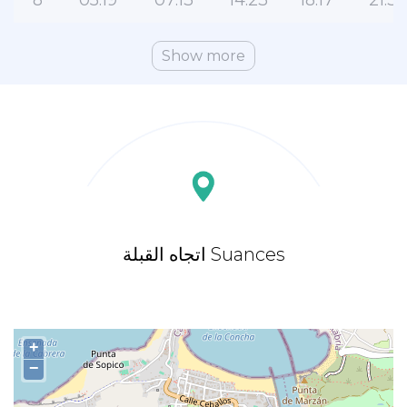
8
05:19
07:13
14:23
18:17
21:3
Show more
اتجاه القبلة Suances
+
−