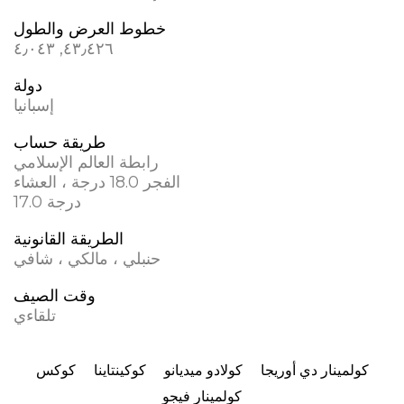
خطوط العرض والطول
٤٣٫٤٢٦, ؜٤٫٠٤٣
دولة
إسبانيا
طريقة حساب
رابطة العالم الإسلامي
الفجر 18.0 درجة ، العشاء
17.0 درجة
الطريقة القانونية
حنبلي ، مالكي ، شافي
وقت الصيف
تلقاءي
كولمينار دي أوريجا
كولادو ميديانو
كوكينتاينا
كوكس
كولمينار فيجو