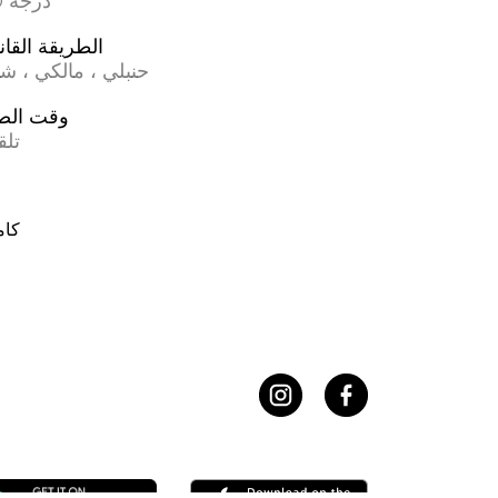
17.0 درجة
الطريقة القان
حنبلي ، مالكي ، ش
وقت الص
تلق
كام