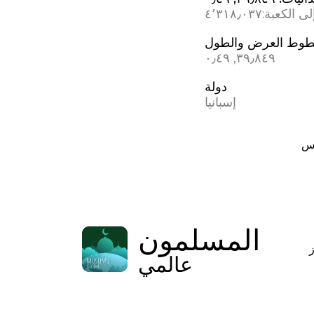
ى الكعبة:
٤٬٣١٨٫٠٣٧
وط العرض والطول
٣٩٫٨٤٩, ؜٠٫٤٩
دولة
إسبانيا
اس
المسلمون
عالمي