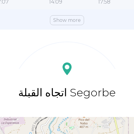
:07
14:09
17:58
Show more
اتجاه القبلة Segorbe