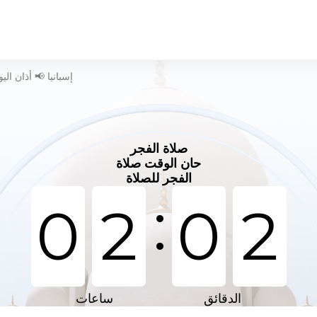
وقت الصلاة في Segorbe - إسبانيا 📢 أذان ا
صلاة الفجر
حان الوقت صلاة
الفجر للصلاة
:
0
2
0
2
الدقائق
ساعات