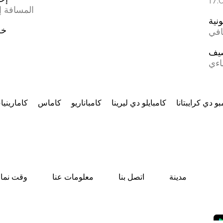
المسافة إل
ونية
خط
افي
يف
اءي
بو دي كرايبتانا
كامبايلو دي ليرينا
كامباناريو
كاماس
كاماريني
مدينة
اتصل بنا
معلومات عنا
وقت نماز