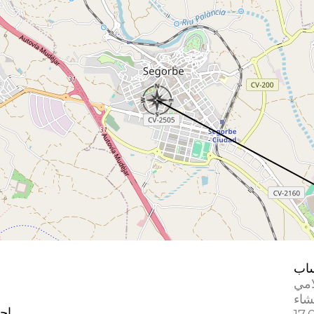
اب
امي
إحد