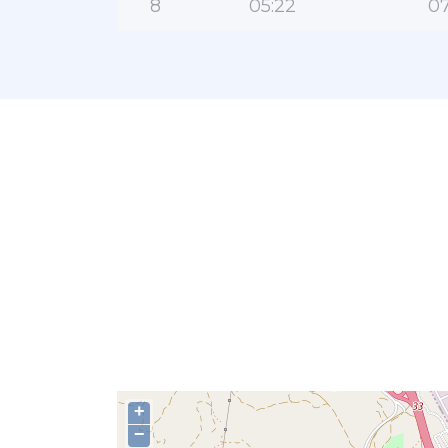
8
05:22
07
+
−