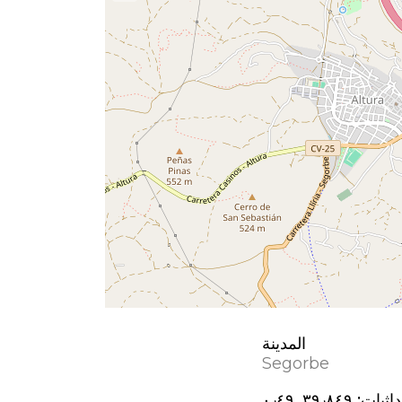
المدينة
Segorbe
اثيات:
٣٩٫٨٤٩, ؜٠٫٤٩