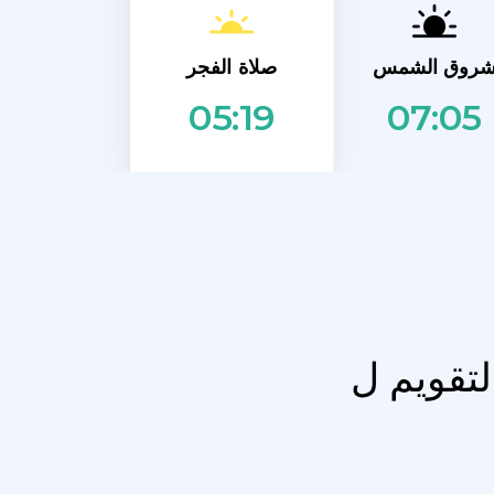
صلاة الفجر
روق الشمس
07:05
05:19