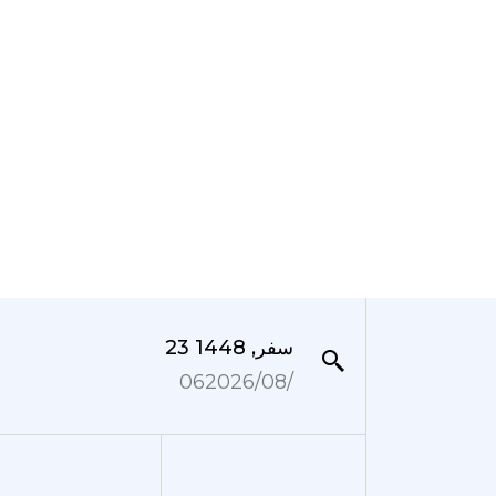
23 سفر, 1448
06‏/08‏/2026