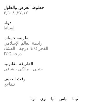
خطوط العرض والطول
٣٧٫١٢, ؜٣٫٦٠٨
دولة
إسبانيا
طريقة حساب
رابطة العالم الإسلامي
الفجر 18.0 درجة ، العشاء
17.0 درجة
الطريقة القانونية
حنبلي ، مالكي ، شافي
وقت الصيف
تلقاءي
تيانا
تياس
تيا
توي
تونا