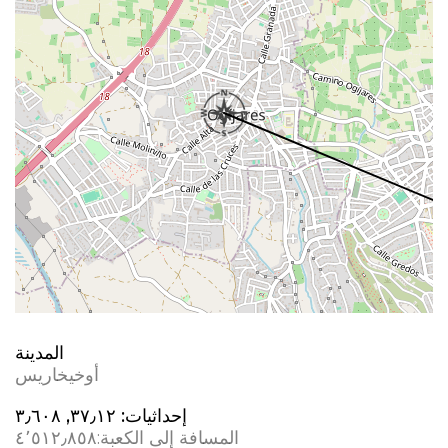
المدينة
أوخيخاريس
إحداثيات:
٣٧٫١٢, ؜٣٫٦٠٨
المسافة إلى الكعبة:
٤٬٥١٢٫٨٥٨