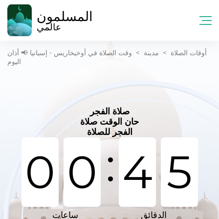
المسلمون
عالمي
أوقات الصلاة
>
مدينة
>
وقت الصلاة في أوخيخاريس - إسبانيا 📢 أذان
اليوم
صلاة الفجر
حان الوقت صلاة
الفجر للصلاة
:
0
0
4
5
الدقائق
ساعات