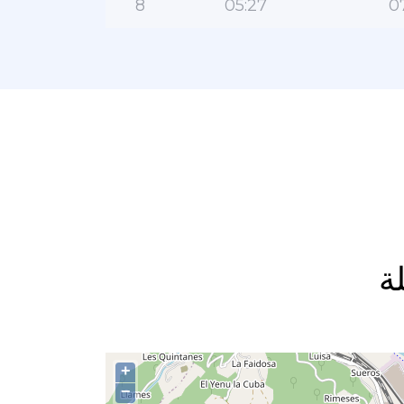
8
05:27
0
+
−