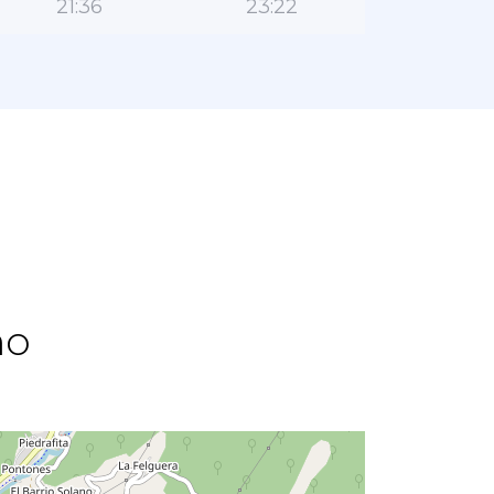
21:36
23:22
اتج