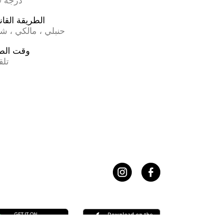
17.0 درجة
الطريقة القان
حنبلي ، مالكي ، ش
وقت الص
تلق