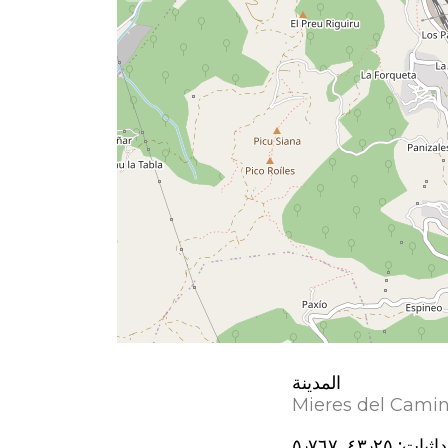
المدينة
Mieres del Cami
اثيات:
٤٣٫٢٥, ؜٥٫٧٦٧