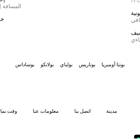
المسافة إل
ونية
خط
افي
يف
اءي
بونتا أومبريا
بوناريس
بولباي
بولانكو
بوساداس
مدينة
اتصل بنا
معلومات عنا
وقت نماز