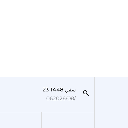
23 سفر, 1448
06‏/08‏/2026