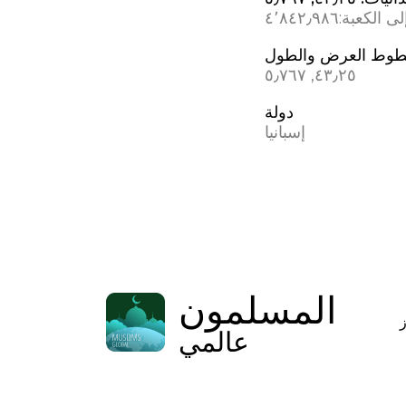
ى الكعبة:
٤٬٨٤٢٫٩٨٦
وط العرض والطول
٤٣٫٢٥, ؜٥٫٧٦٧
دولة
إسبانيا
المسلمون
عالمي