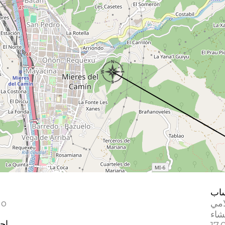
اب
امي
no
إحد