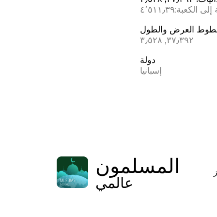
إلى الكعبة:
٤٬٥١١٫٣٩
وط العرض والطول
٣٧٫٣٩٢, ؜٣٫٥٢٨
دولة
إسبانيا
المسلمون
عالمي