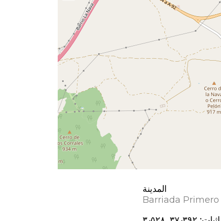
المدينة
Barriada Primero
اثيات:
٣٧٫٣٩٢, ؜٣٫٥٢٨