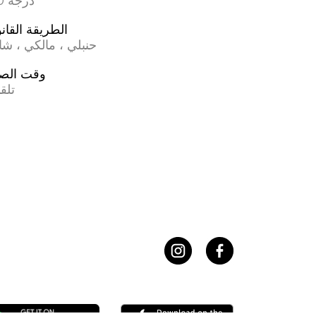
17.0 درجة
الطريقة القانو
حنبلي ، مالكي ، ش
وقت الص
تلق