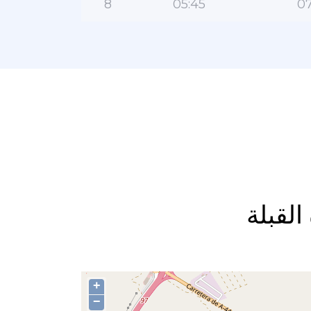
8
05:45
07
+
−