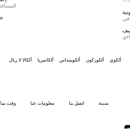
المسافة 
نية
خط
افي
يف
اءي
ألكوي
ألكوركون
ألكوبينداس
ألكانتيريا
ألكالا لا ريال
مدينة
اتصل بنا
معلومات عنا
وقت نماز