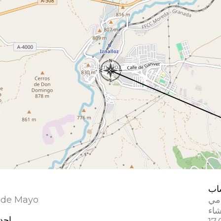
اب
امي
 de Mayo
إحد