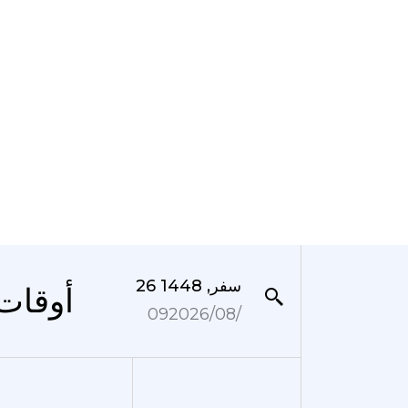
26 سفر, 1448
المدينة imero de Mayo
09‏/08‏/2026