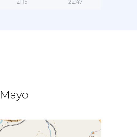
21:15
22:47
اتجاه ال