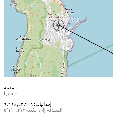
المدينة
فيسترا
إحداثيات:
٤٢٫٩٠٨, ؜٩٫٢٦٥
المسافة إلى الكعبة:
٥٬١١٠٫٣٧٢