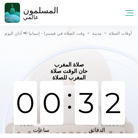
المسلمون
عالمي
أوقات الصلاة
>
مدينة
>
وقت الصلاة في فيسترا - إسبانيا 📢 أذان اليوم
صلاة المغرب
حان الوقت صلاة
المغرب للصلاة
:
0
0
3
2
الدقائق
ساعات