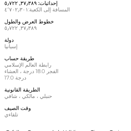
إحداثيات:
٣٧٫٣٨٩, ؜٥٫٧٢٢
المسافة إلى الكعبة:
٤٬٧٠٢٫٣٠١
خطوط العرض والطول
٣٧٫٣٨٩, ؜٥٫٧٢٢
دولة
إسبانيا
طريقة حساب
رابطة العالم الإسلامي
الفجر 18.0 درجة ، العشاء
17.0 درجة
الطريقة القانونية
حنبلي ، مالكي ، شافي
وقت الصيف
تلقاءي