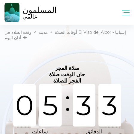
المسلمون
عالمي
أوقات الصلاة
>
مدينة
>
وقت الصلاة في El Viso del Alcor - إسبانيا
📢 أذان اليوم
صلاة الفجر
حان الوقت صلاة
الفجر للصلاة
:
0
5
3
3
الدقائق
ساعات