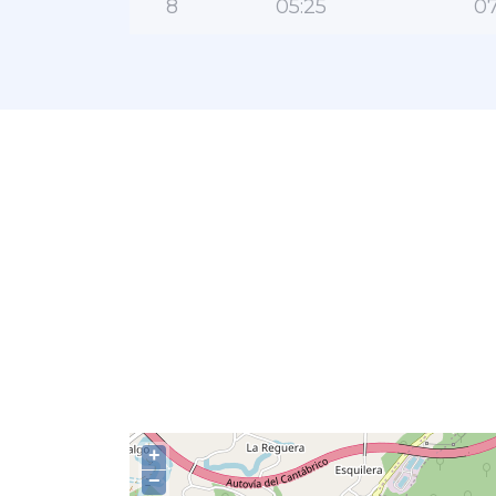
8
05:25
07
+
−