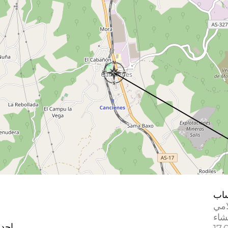
اب
امي
إحدا