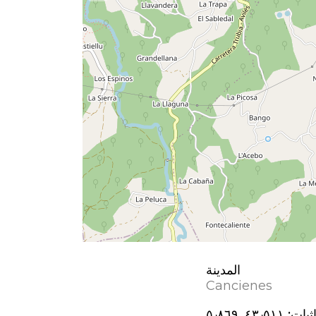
المدينة
Cancienes
ثيات:
٤٣٫٥١١, ؜٥٫٨٦٩