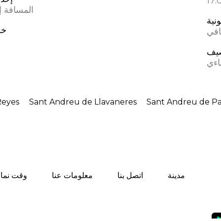
المسافة إل
ونية
خط
افي
يف
اءي
Reyes
Sant Andreu de Llavaneres
Sant Andreu de Pa
مدينة
اتصل بنا
معلومات عنا
وقت نماز