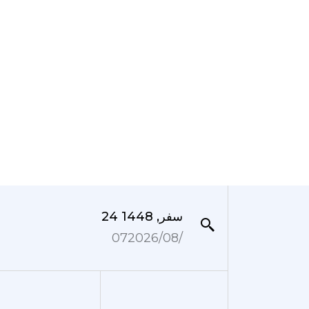
24 سفر, 1448
07‏/08‏/2026