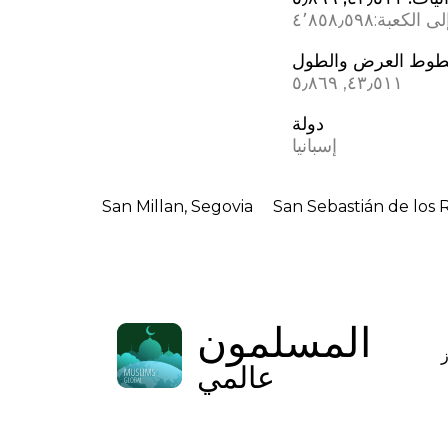
ى الكعبة:
٤٬٨٥٨٫٥٩٨
وط العرض والطول
٤٣٫٥١١, ؜٥٫٨٦٩
دولة
إسبانيا
San Millan, Segovia
San Sebastián de los 
المسلمون
عالمي