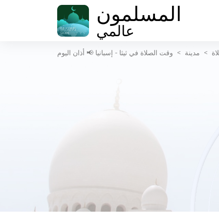
المسلمون
عالمي
اة
>
مدينة
>
وقت الصلاة في ثيثا - إسبانيا 📢 أذان اليوم