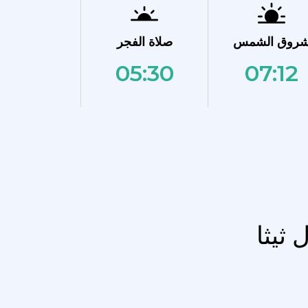
روق الشمس
صلاة الفجر
05:30
07:12
 ثيثا