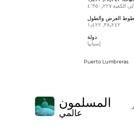
ى الكعبة:
٤٬٣٥٠٫٢٢٧
وط العرض والطول
٣٨٫٢٤٢, ؜١٫٤٢٢
دولة
إسبانيا
Puerto Lumbreras
المسلمون
عالمي