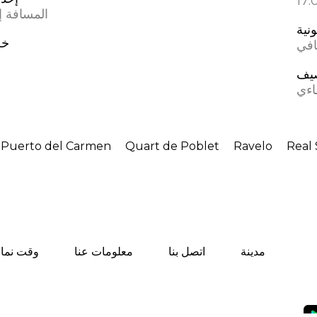
المسافة إل
ونية
خط
افي
يف
اءي
Puerto del Carmen
Quart de Poblet
Ravelo
Real 
مدينة
اتصل بنا
معلومات عنا
وقت نماز