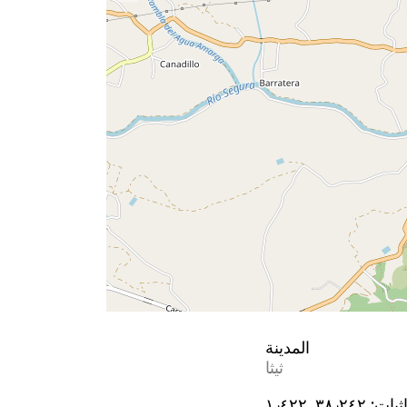
المدينة
ثيثا
ثيات:
٣٨٫٢٤٢, ؜١٫٤٢٢