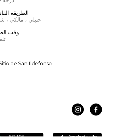
17.0 درجة
الطريقة القان
حنبلي ، مالكي ، ش
وقت الص
تلق
Sitio de San Ildefonso