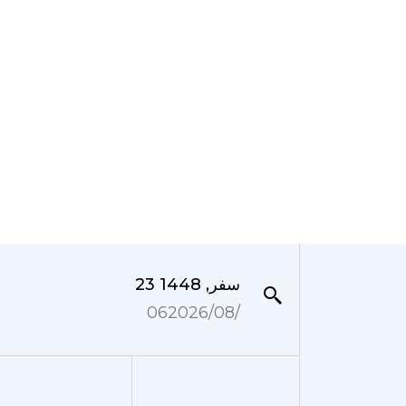
23 سفر, 1448
06‏/08‏/2026