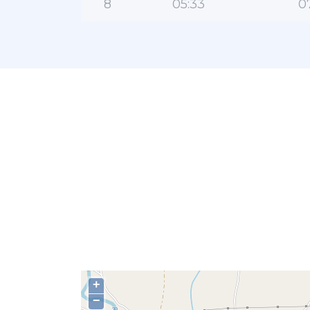
8
05:33
0
+
−