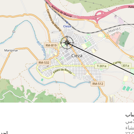
اب
امي
إحدا