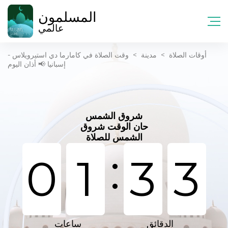
المسلمون
عالمي
أوقات الصلاة
>
مدينة
>
وقت الصلاة في كامارما دي استيرويلاس -
إسبانيا 📢 أذان اليوم
شروق الشمس
حان الوقت شروق
الشمس للصلاة
:
0
1
3
3
الدقائق
ساعات