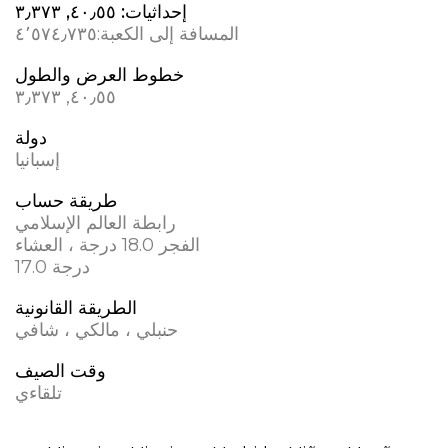
إحداثيات:
٤٠٫٥٥, ؜٣٫٣٧٣
المسافة إلى الكعبة:
٤٬٥٧٤٫٧٣٥
خطوط العرض والطول
٤٠٫٥٥, ؜٣٫٣٧٣
دولة
إسبانيا
طريقة حساب
رابطة العالم الإسلامي
الفجر 18.0 درجة ، العشاء
17.0 درجة
الطريقة القانونية
حنبلي ، مالكي ، شافي
وقت الصيف
تلقاءي