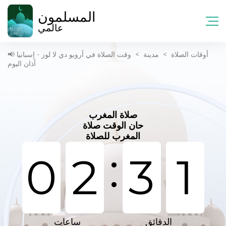
المسلمون
عالمي
أوقات الصلاة
>
مدينة
>
وقت الصلاة في أرويو دي لا لوز - إسبانيا 📢
أذان اليوم
صلاة المغرب
حان الوقت صلاة
المغرب للصلاة
:
0
2
3
1
الدقائق
ساعات