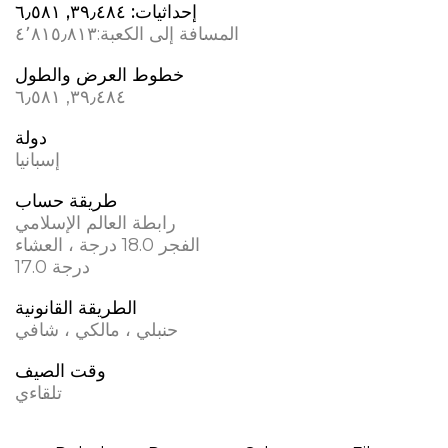
إحداثيات:
٣٩٫٤٨٤, ؜٦٫٥٨١
المسافة إلى الكعبة:
٤٬٨١٥٫٨١٣
خطوط العرض والطول
٣٩٫٤٨٤, ؜٦٫٥٨١
دولة
إسبانيا
طريقة حساب
رابطة العالم الإسلامي
الفجر 18.0 درجة ، العشاء
17.0 درجة
الطريقة القانونية
حنبلي ، مالكي ، شافي
وقت الصيف
تلقاءي