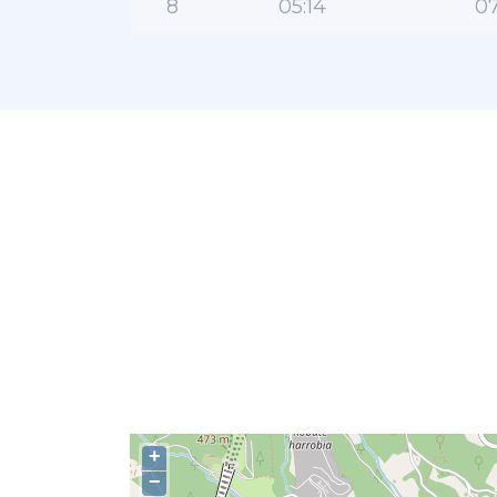
8
05:14
07
+
−