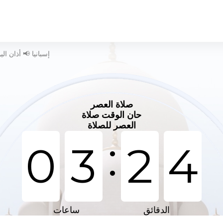
وقت الصلاة في Arrasate - إسبانيا 📢 أذان 
صلاة العصر
حان الوقت صلاة
العصر للصلاة
:
0
3
2
4
الدقائق
ساعات