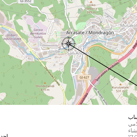
اب
امي
إحدا