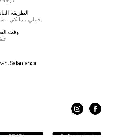
17.0 درجة
الطريقة القان
حنبلي ، مالكي ، ش
وقت الص
تلق
wn, Salamanca