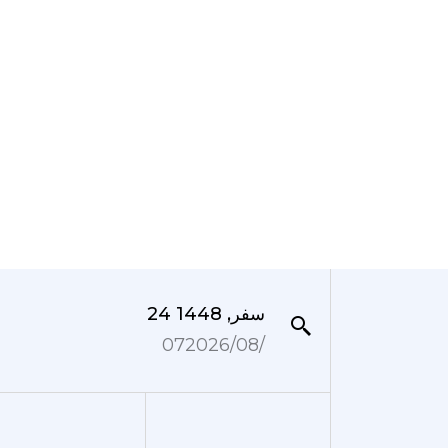
24 سفر, 1448
07‏/08‏/2026