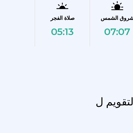
روق الشمس
صلاة الفجر
05:13
07:07