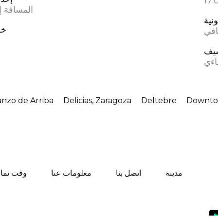
المسافة إل
ونية
خط
افي
يف
اءي
nzo de Arriba
Delicias, Zaragoza
Deltebre
Downto
مدينة
اتصل بنا
معلومات عنا
وقت نماز