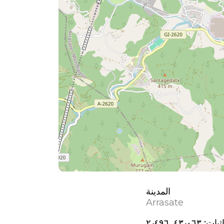
المدينة
Arrasate
ثيات:
٤٣٫٠٦٣, ؜٢٫٤٩٦