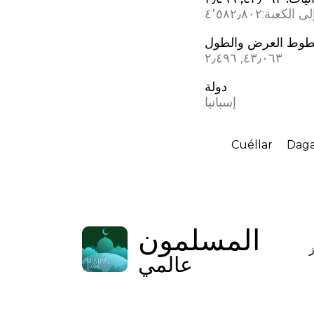
ى الكعبة:
٤٬٥٨٢٫٨٠٢
وط العرض والطول
٤٣٫٠٦٣, ؜٢٫٤٩٦
دولة
إسبانيا
Cuéllar
Daga
المسلمون
عالمي