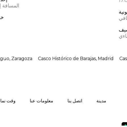
المسافة إل
ونية
خط
افي
يف
اءي
iguo, Zaragoza
Casco Histórico de Barajas, Madrid
Cas
مدينة
اتصل بنا
معلومات عنا
وقت نماز