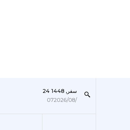
24 سفر, 1448
07‏/08‏/2026