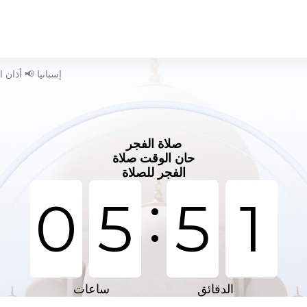
وقت الصلاة في Alpicat - إسبانيا 📢 أ
صلاة الفجر
حان الوقت صلاة
الفجر للصلاة
:
0
5
5
1
الدقائق
ساعات