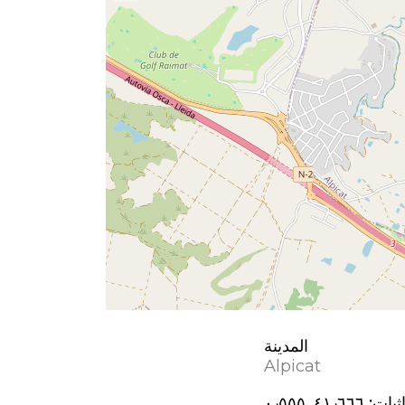
المدينة
Alpicat
ثيات:
٤١٫٦٦٦, ٠٫٥٥٥