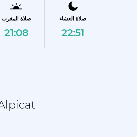
صلاة العشاء
صلاة المغرب
21:08
22:51
نماز الجدول الزمني - جدول التقويم ل at