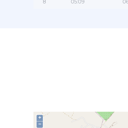
8
05:09
06
+
−