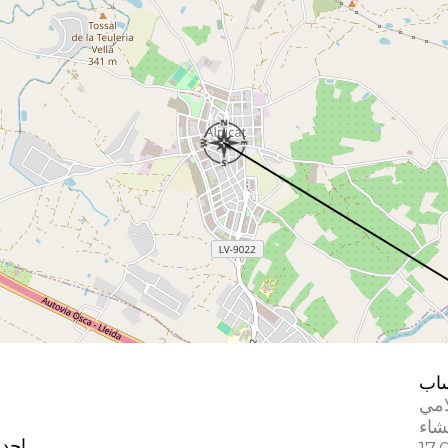
اب
امي
إحدا