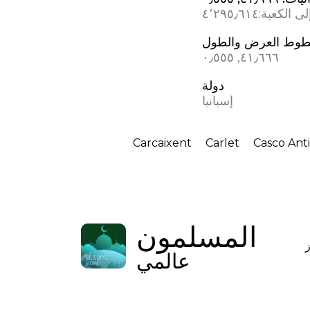
ى الكعبة:
٤٬٢٩٥٫٦١٤
وط العرض والطول
٤١٫٦٦٦, ٠٫٥٥٥
دولة
إسبانيا
Carcaixent
Carlet
Casco Ant
المسلمون
عالمي