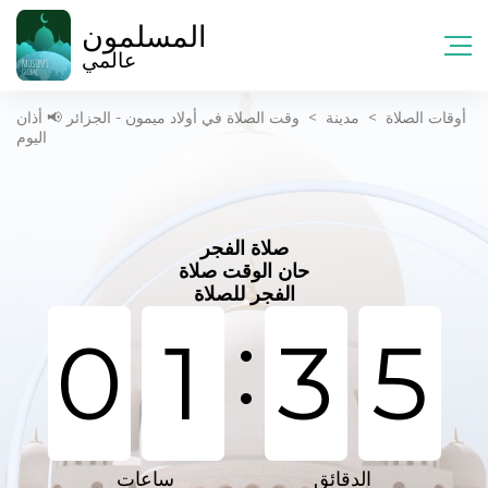
المسلمون
عالمي
أوقات الصلاة
>
مدينة
>
وقت الصلاة في أولاد ميمون - الجزائر 📢 أذان
اليوم
صلاة الفجر
حان الوقت صلاة
الفجر للصلاة
:
0
1
3
5
الدقائق
ساعات