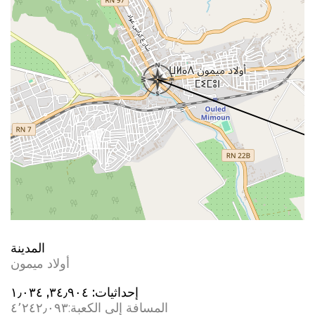
المدينة
أولاد ميمون
إحداثيات:
٣٤٫٩٠٤, ؜١٫٠٣٤
المسافة إلى الكعبة:
٤٬٢٤٢٫٠٩٣