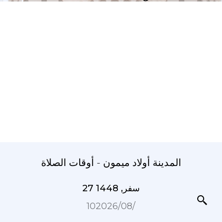
المدينة أولاد ميمون - أوقات الصلاة
27 سفر, 1448
10‏/08‏/2026