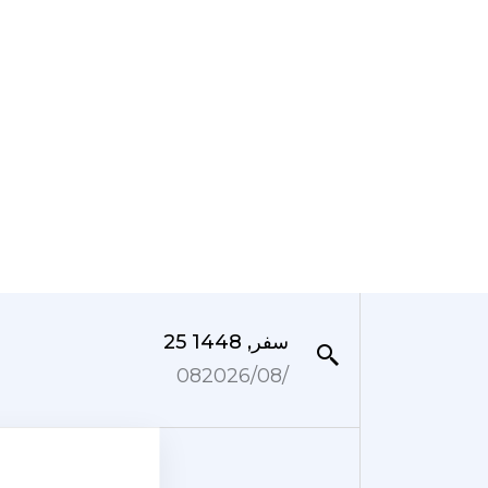
25 سفر, 1448
08‏/08‏/2026