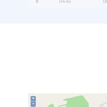
8
04:45
0
+
−