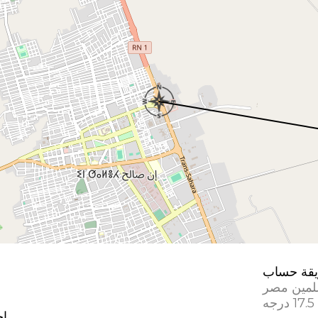
قة حساب
لمين مصر
إح