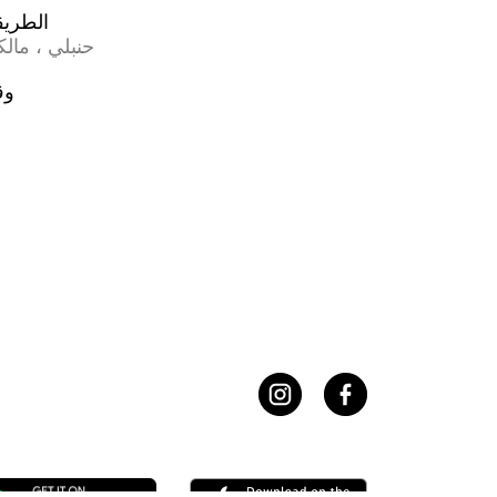
الطريقة
حنبلي ، مال
وق