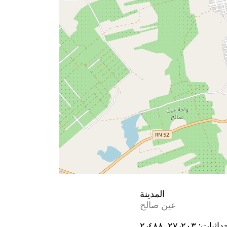
المدينة
عين صالح
داثيات:
٢٧٫٢٠٣, ٢٫٤٨٨