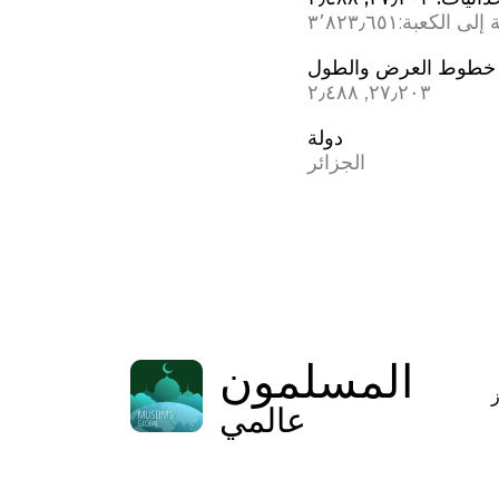
 إلى الكعبة:
٣٬٨٢٣٫٦٥١
خطوط العرض والطول
٢٧٫٢٠٣, ٢٫٤٨٨
دولة
الجزائر
المسلمون
عالمي