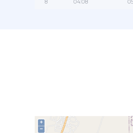
8
04:08
05
+
−