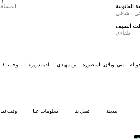
 القانونية
المسافة
كي ، شافي
ت الصيف
تلقاءي
والة
بني بوبلان, المنصورة
بن مهيدي
بلدية دويرة
بــوحــنــفــ
مدينة
اتصل بنا
معلومات عنا
وقت نماز