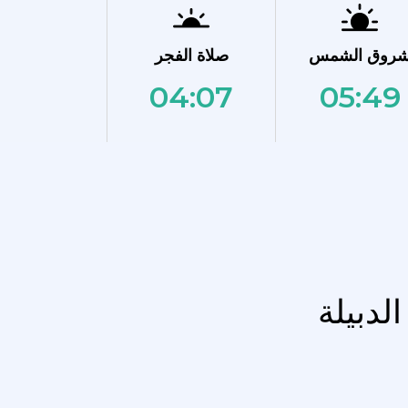
روق الشمس
صلاة الفجر
04:07
05:49
لدبيلة