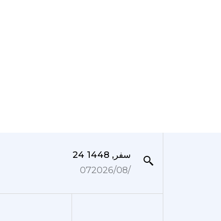
24 سفر, 1448
07‏/08‏/2026