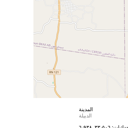
المدينة
الدبيلة
داثيات:
٣٣٫٥٠٦, ٦٫٩٣٨