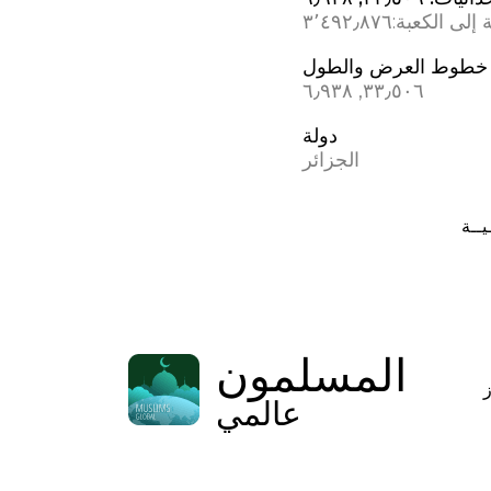
 إلى الكعبة:
٣٬٤٩٢٫٨٧٦
خطوط العرض والطول
٣٣٫٥٠٦, ٦٫٩٣٨
دولة
الجزائر
يــة
المسلمون
عالمي