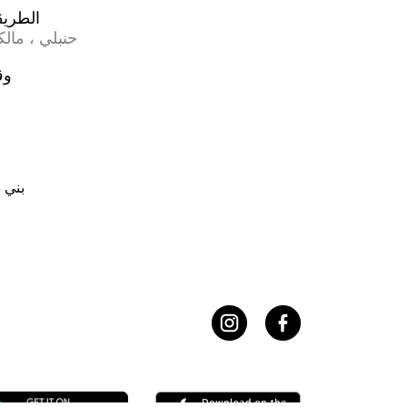
الطريقة
حنبلي ، مال
وق
بني د