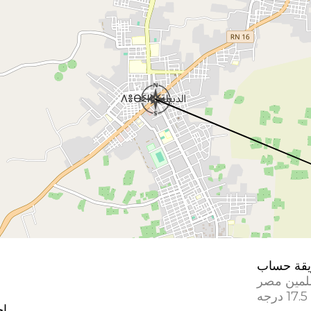
قة حساب
لمين مصر
إح