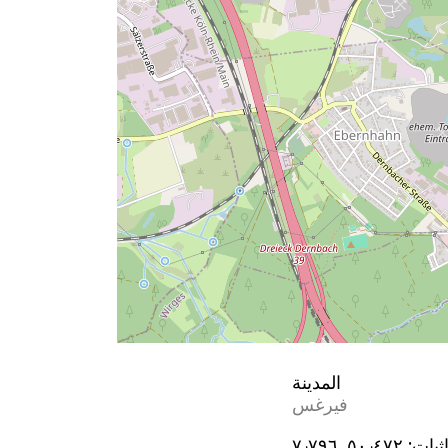
المدينة
فيرغس
ثيات:
٥٠٫٤٧٢, ٧٫٧٩٦