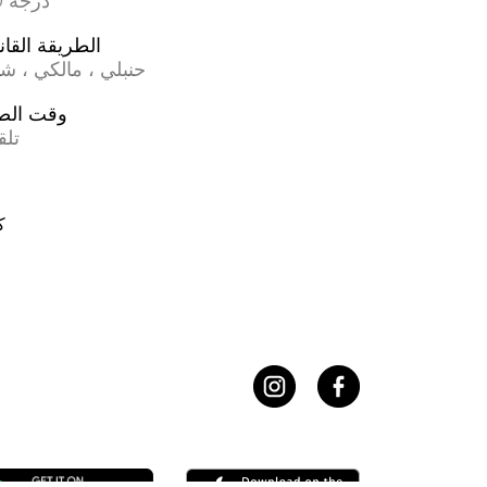
17.0 درجة
الطريقة القان
حنبلي ، مالكي ، ش
وقت الص
تلق
ک