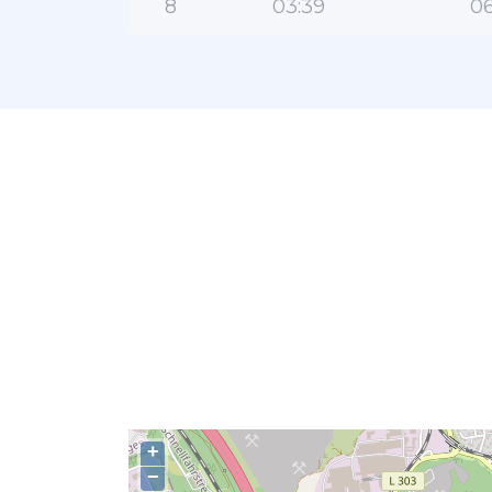
8
03:39
06
+
−