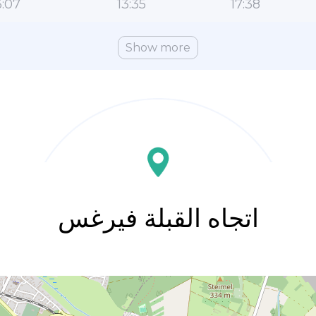
:07
13:35
17:38
Show more
اتجاه القبلة فيرغس