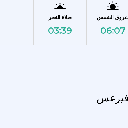
روق الشمس
صلاة الفجر
03:39
06:07
 فيرغس