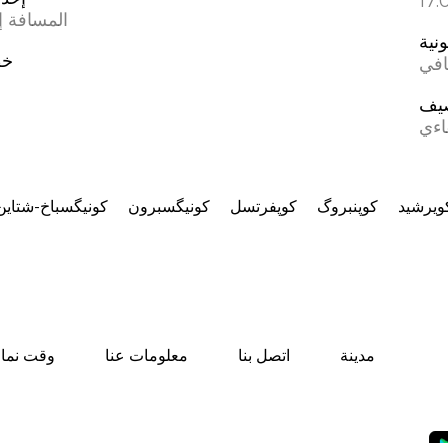
المسافة إل
ونية
خط
افي
يف
اءي
ویرشید
کوپنبروگ
کوپفرتسل
کونیگسبرون
کونیگسباخ-شتاین
مدينة
اتصل بنا
معلومات عنا
وقت نماز