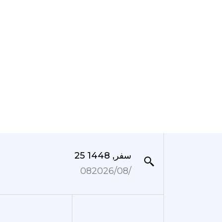
25 سفر, 1448
08‏/08‏/2026