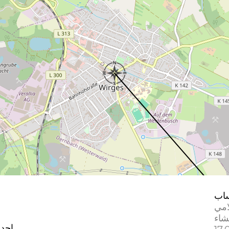
اب
امي
إحدا