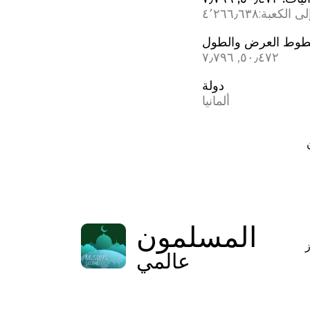
ى الكعبة:
٤٬٢٦٦٫٦٣٨
وط العرض والطول
٥٠٫٤٧٢, ٧٫٧٩٦
دولة
ألمانيا
المسلمون
عالمي