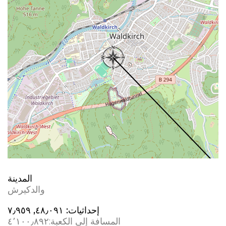
المدينة
والدکیرش
إحداثيات:
٤٨٫٠٩١, ٧٫٩٥٩
المسافة إلى الكعبة:
٤٬١٠٠٫٨٩٢