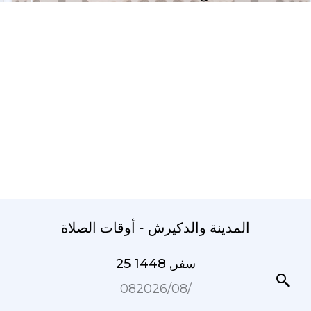
المدينة والدکیرش - أوقات الصلاة
25 سفر, 1448
08‏/08‏/2026