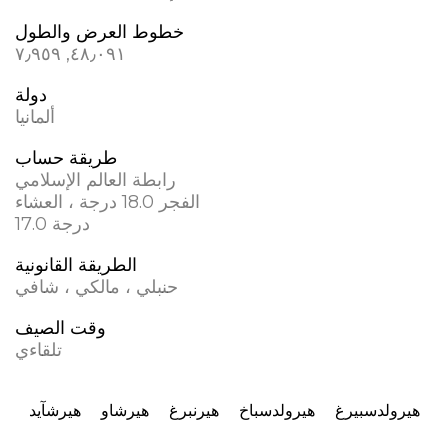
خطوط العرض والطول
٤٨٫٠٩١, ٧٫٩٥٩
دولة
ألمانيا
طريقة حساب
رابطة العالم الإسلامي
الفجر 18.0 درجة ، العشاء
17.0 درجة
الطريقة القانونية
حنبلي ، مالكي ، شافي
وقت الصيف
تلقاءي
هيرولدسبيرغ
هيرولدسباخ
هيرنبرغ
هيرشاو
هيرشآيد