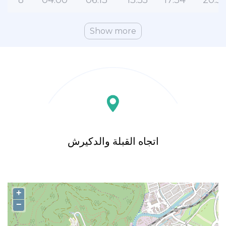
8
04:00
06:13
13:35
17:34
20:5
Show more
اتجاه القبلة والدکیرش
+
−