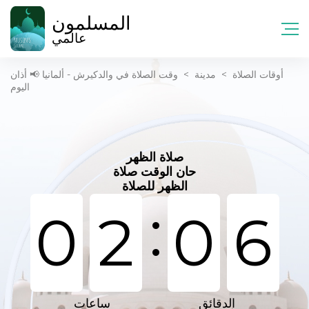
المسلمون
عالمي
أوقات الصلاة
>
مدينة
>
وقت الصلاة في والدکیرش - ألمانيا 📢 أذان
اليوم
صلاة الظهر
حان الوقت صلاة
الظهر للصلاة
:
0
2
0
6
الدقائق
ساعات