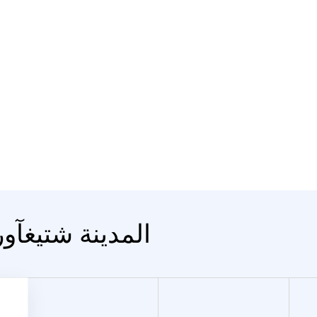
المدينة شتيغآور