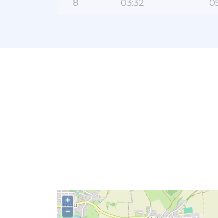
8
03:32
05
+
−