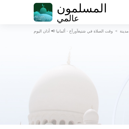
المسلمون
عالمي
مدينة
>
وقت الصلاة في شتيغآورآخ - ألمانيا 📢 أذان اليوم