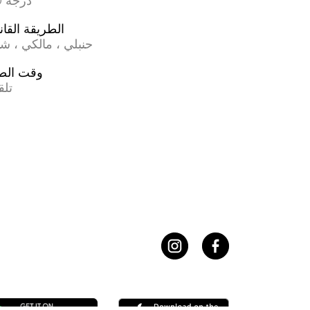
17.0 درجة
الطريقة القان
حنبلي ، مالكي ، ش
وقت الص
تلق