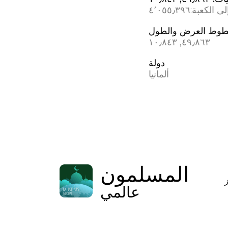
ى الكعبة:
٤٬٠٥٥٫٣٩٦
وط العرض والطول
٤٩٫٨٦٣, ١٠٫٨٤٣
دولة
ألمانيا
المسلمون
عالمي