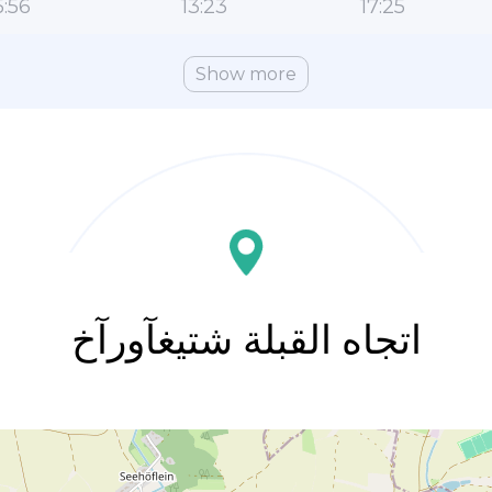
:56
13:23
17:25
Show more
اتجاه القبلة شتيغآورآخ