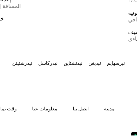
المسافة إل
ونية
خط
افي
يف
اءي
نيرسهايم
نيديغن
نيدنشتاين
نيدركاسل
نيدرشتيتن
مدينة
اتصل بنا
معلومات عنا
وقت نماز