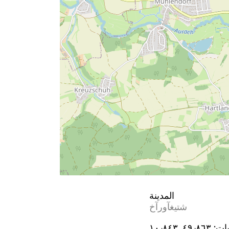
المدينة
شتيغآورآخ
يات:
٤٩٫٨٦٣, ١٠٫٨٤٣