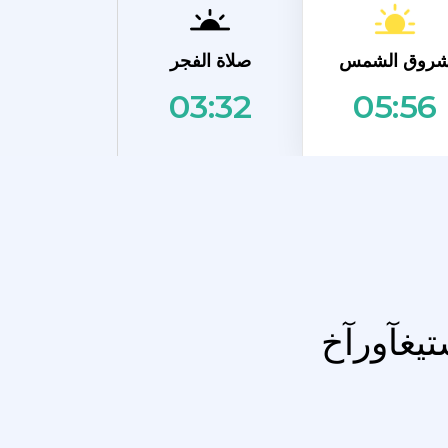
روق الشمس
صلاة الفجر
03:32
05:56
تيغآورآخ