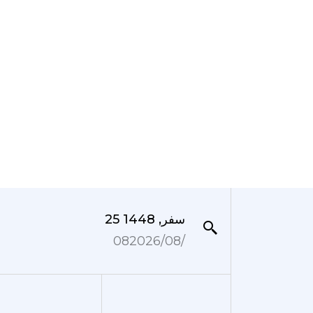
25 سفر, 1448
08‏/08‏/2026