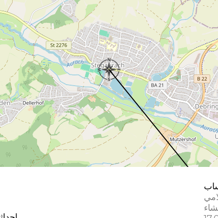
اب
امي
إحداث