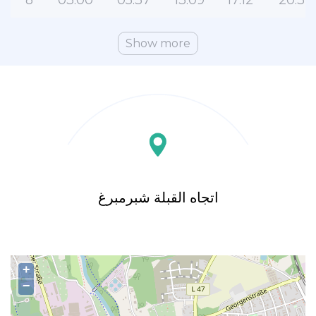
8
03:00
05:37
13:09
17:12
20:39
Show more
اتجاه القبلة شبرمبرغ
+
−