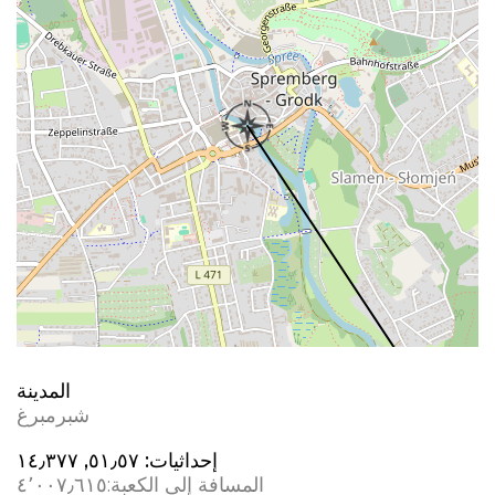
المدينة
شبرمبرغ
إحداثيات:
٥١٫٥٧, ١٤٫٣٧٧
المسافة إلى الكعبة:
٤٬٠٠٧٫٦١٥