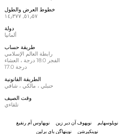
خطوط العرض والطول
٥١٫٥٧, ١٤٫٣٧٧
دولة
ألمانيا
طريقة حساب
رابطة العالم الإسلامي
الفجر 18.0 درجة ، العشاء
17.0 درجة
الطريقة القانونية
حنبلي ، مالكي ، شافي
وقت الصيف
تلقاءي
نویلوسهایم
نويهوف آن دير زين
نويهاوس آم رنفيغ
نوینکیرشن
نوینهاگن بای برلین