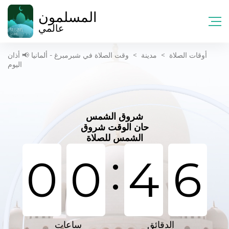
المسلمون
عالمي
أوقات الصلاة
>
مدينة
>
وقت الصلاة في شبرمبرغ - ألمانيا 📢 أذان
اليوم
شروق الشمس
حان الوقت شروق
الشمس للصلاة
:
0
0
4
6
الدقائق
ساعات