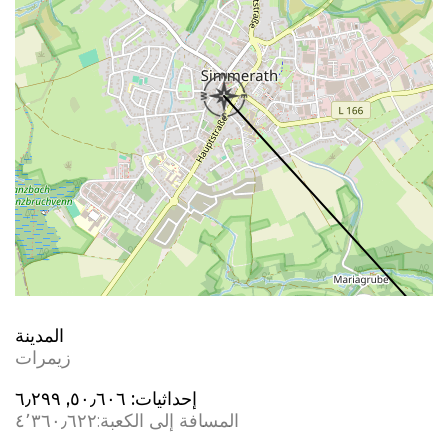
المدينة
زیمرات
إحداثيات:
٥٠٫٦٠٦, ٦٫٢٩٩
المسافة إلى الكعبة:
٤٬٣٦٠٫٦٢٢