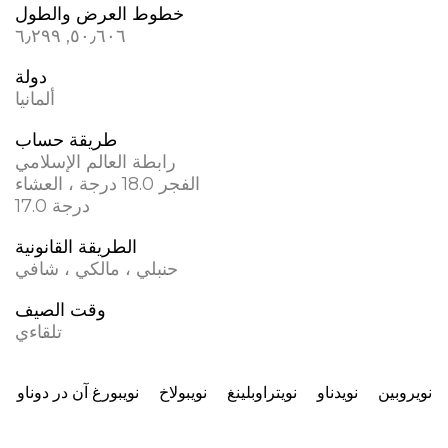
خطوط العرض والطول
٥٠٫٦٠٦, ٦٫٢٩٩
دولة
ألمانيا
طريقة حساب
رابطة العالم الإسلامي
الفجر 18.0 درجة ، العشاء
17.0 درجة
الطريقة القانونية
حنبلي ، مالكي ، شافي
وقت الصيف
تلقاءي
نويروبين
نويدناو
نويتراوبلينغ
نويبولاخ
نويبورغ آن در دوناو