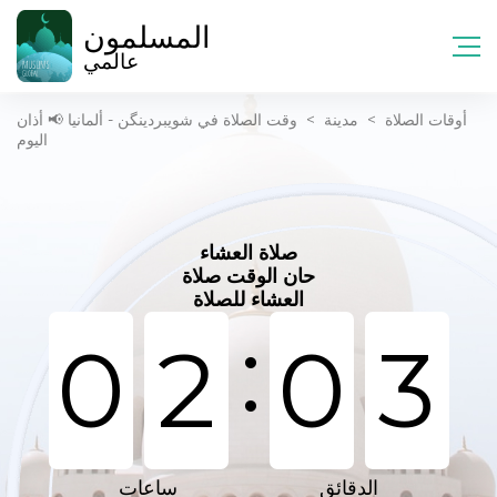
المسلمون
عالمي
أوقات الصلاة
>
مدينة
>
وقت الصلاة في شویبردینگن - ألمانيا 📢 أذان
اليوم
صلاة العشاء
حان الوقت صلاة
العشاء للصلاة
:
0
2
0
3
الدقائق
ساعات