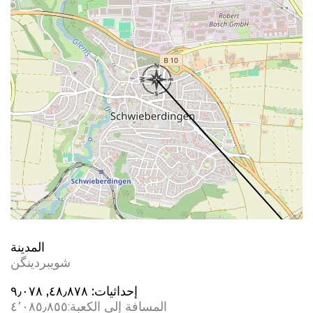
المدينة
شویبردینگن
إحداثيات:
٤٨٫٨٧٨, ٩٫٠٧٨
المسافة إلى الكعبة:
٤٬٠٨٥٫٨٥٥