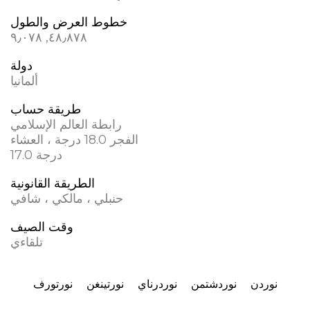
خطوط العرض والطول
٤٨٫٨٧٨, ٩٫٠٧٨
دولة
ألمانيا
طريقة حساب
رابطة العالم الإسلامي
الفجر 18.0 درجة ، العشاء
17.0 درجة
الطريقة القانونية
حنبلي ، مالكي ، شافي
وقت الصيف
تلقاءي
نوردن
نوردشتمن
نوردرناي
نورتينغن
نورتورف