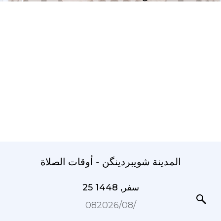
المدينة شویبردینگن - أوقات الصلاة
25 سفر, 1448
08‏/08‏/2026