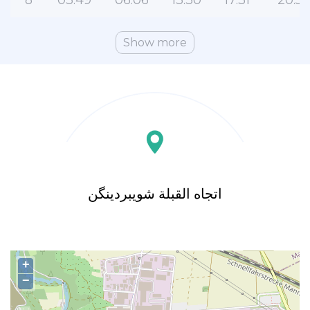
8
03:49
06:06
13:30
17:31
20:51
Show more
اتجاه القبلة شویبردینگن
+
−