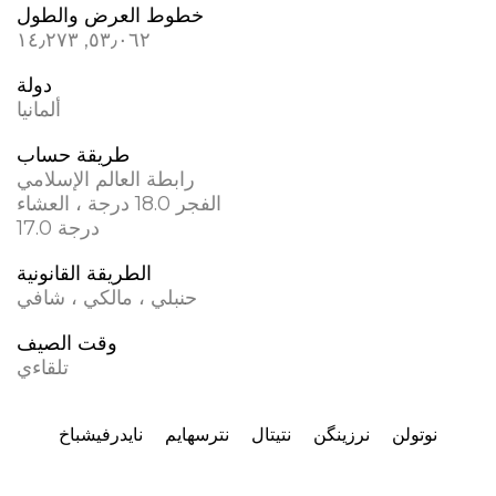
خطوط العرض والطول
٥٣٫٠٦٢, ١٤٫٢٧٣
دولة
ألمانيا
طريقة حساب
رابطة العالم الإسلامي
الفجر 18.0 درجة ، العشاء
17.0 درجة
الطريقة القانونية
حنبلي ، مالكي ، شافي
وقت الصيف
تلقاءي
نوتولن
نرزینگن
نتيتال
نترسهایم
نایدرفیشباخ