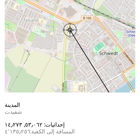
المدينة
شفيدت
إحداثيات:
٥٣٫٠٦٢, ١٤٫٢٧٣
المسافة إلى الكعبة:
٤٬١٣٥٫٢٥٦