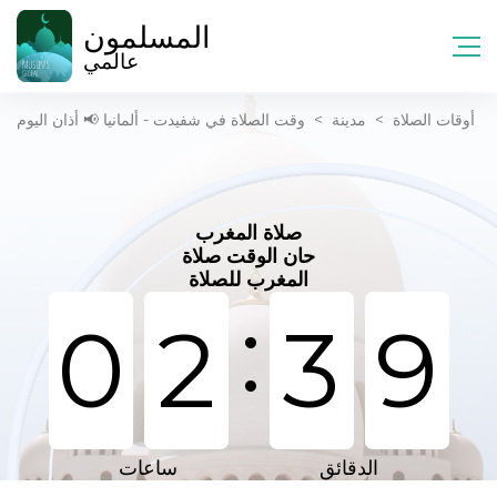
المسلمون
عالمي
أوقات الصلاة
>
مدينة
>
وقت الصلاة في شفيدت - ألمانيا 📢 أذان اليوم
صلاة المغرب
حان الوقت صلاة
المغرب للصلاة
:
0
2
3
9
الدقائق
ساعات