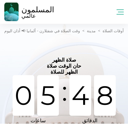
المسلمون
عالمي
أوقات الصلاة
>
مدينة
>
وقت الصلاة في شفتلارن - ألمانيا 📢 أذان اليوم
صلاة الظهر
حان الوقت صلاة
الظهر للصلاة
:
0
5
4
8
الدقائق
ساعات