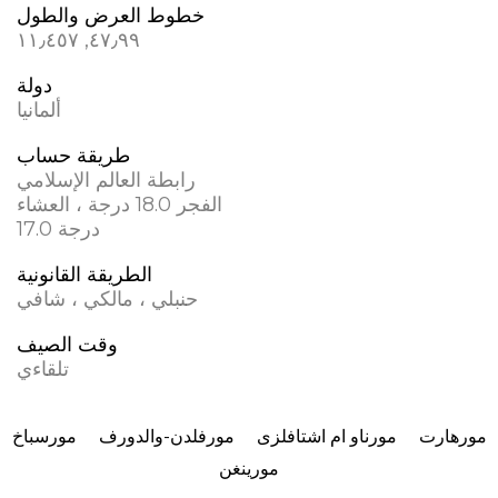
خطوط العرض والطول
٤٧٫٩٩, ١١٫٤٥٧
دولة
ألمانيا
طريقة حساب
رابطة العالم الإسلامي
الفجر 18.0 درجة ، العشاء
17.0 درجة
الطريقة القانونية
حنبلي ، مالكي ، شافي
وقت الصيف
تلقاءي
مورهارت
مورناو ام اشتافلزی
مورفلدن-والدورف
مورسباخ
مورينغن