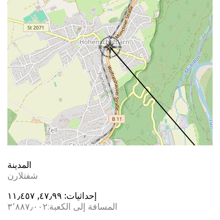
المدينة
شفتلارن
إحداثيات:
٤٧٫٩٩, ١١٫٤٥٧
المسافة إلى الكعبة:
٣٬٨٨٧٫٠٠٢