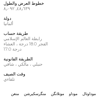
خطوط العرض والطول
٤٨٫٦٣٩, ٨٫٠٩٢
دولة
ألمانيا
طريقة حساب
رابطة العالم الإسلامي
الفجر 18.0 درجة ، العشاء
17.0 درجة
الطريقة القانونية
حنبلي ، مالكي ، شافي
وقت الصيف
تلقاءي
موداوتال
موداو
موتلانگن
منگرسکیرشن
منغن