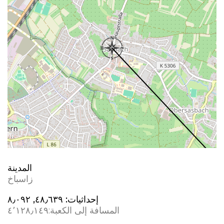
المدينة
زاسباخ
إحداثيات:
٤٨٫٦٣٩, ٨٫٠٩٢
المسافة إلى الكعبة:
٤٬١٢٨٫١٤٩