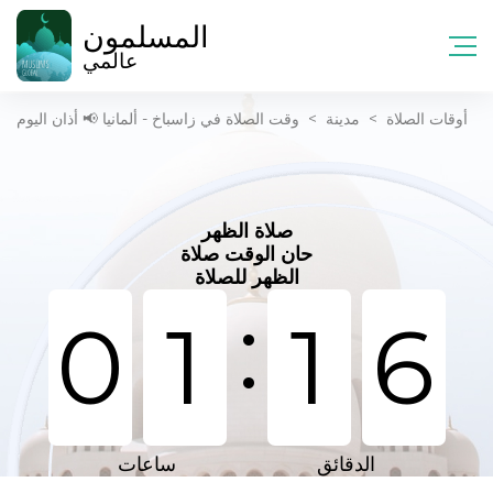
المسلمون
عالمي
أوقات الصلاة
>
مدينة
>
وقت الصلاة في زاسباخ - ألمانيا 📢 أذان اليوم
صلاة الظهر
حان الوقت صلاة
الظهر للصلاة
:
0
1
1
6
الدقائق
ساعات