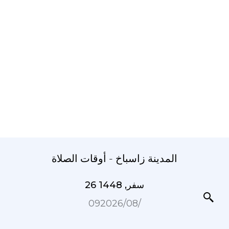
المدينة زاسباخ - أوقات الصلاة
26 سفر, 1448
09‏/08‏/2026