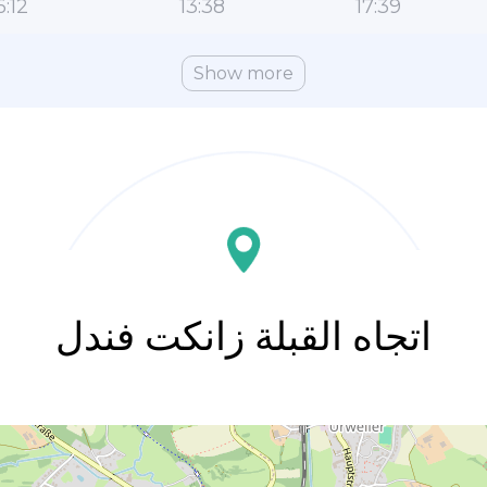
6:12
13:38
17:39
Show more
اتجاه القبلة زانكت فندل