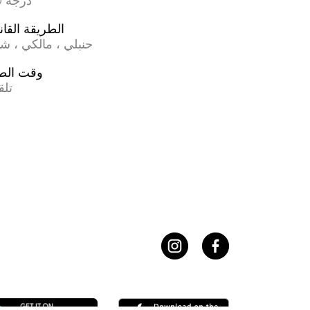
17.0 درجة
الطريقة القان
حنبلي ، مالكي ، ش
وقت الص
تلق