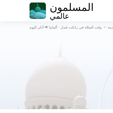
المسلمون
عالمي
ينة
>
وقت الصلاة في زانكت فندل - ألمانيا 📢 أذان اليوم