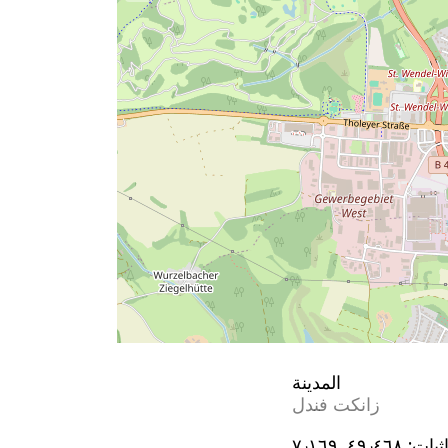
المدينة
زانكت فندل
ثيات:
٤٩٫٤٦٨, ٧٫١٦٩