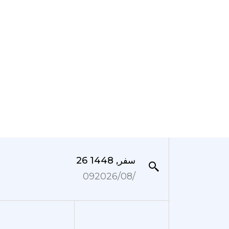
26 سفر, 1448
09‏/08‏/2026