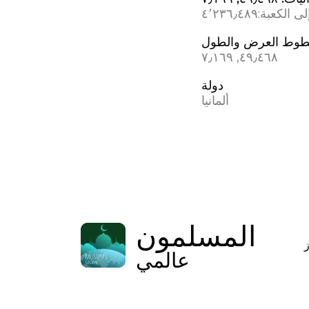
ى الكعبة:
٤٬٢٣٦٫٤٨٩
وط العرض والطول
٤٩٫٤٦٨, ٧٫١٦٩
دولة
ألمانيا
المسلمون
عالمي