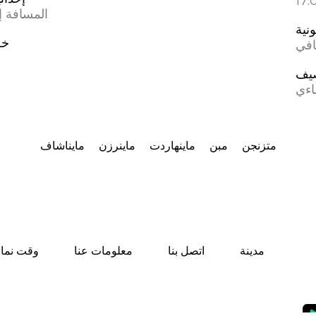
المسافة إل
ونية
خط
افي
يف
اءي
متزنجن
مبن
ماینهاردت
ماینرزن
مایناشاف
مدينة
اتصل بنا
معلومات عنا
وقت نماز