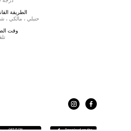
17.0 درجة
الطريقة القان
حنبلي ، مالكي ، ش
وقت الص
تلق