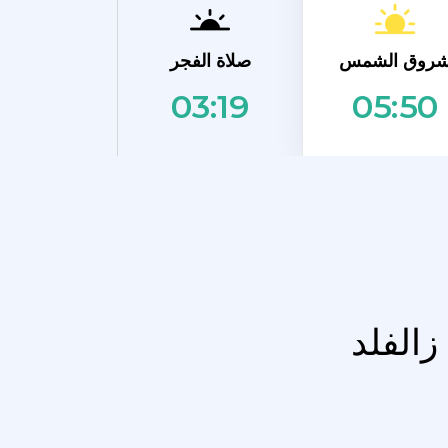
روق الشمس
صلاة الفجر
03:19
05:50
زالفلد