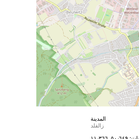
المدينة
زالفلد
يات:
٥٠٫٦٤٩, ١١٫٣٦٦