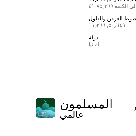
ى الكعبة:
٤٬٠٨٥٫٢٦٩
وط العرض والطول
٥٠٫٦٤٩, ١١٫٣٦٦
دولة
ألمانيا
المسلمون
عالمي