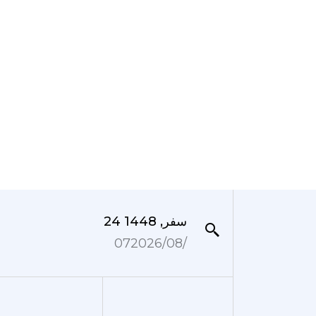
24 سفر, 1448
07‏/08‏/2026