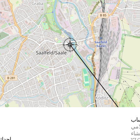
اب
امي
إحداث