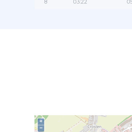
8
03:22
05
+
−