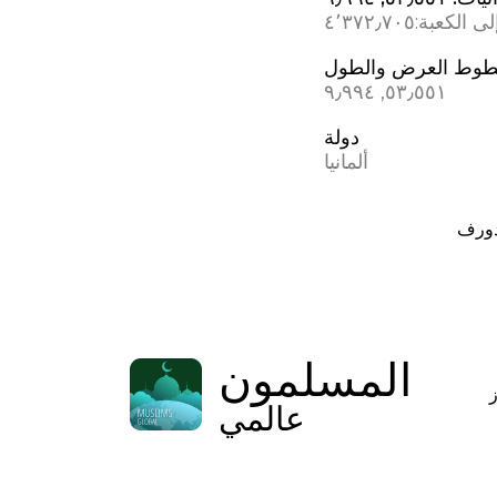
ى الكعبة:
٤٬٣٧٢٫٧٠٥
وط العرض والطول
٥٣٫٥٥١, ٩٫٩٩٤
دولة
ألمانيا
دورف
المسلمون
عالمي