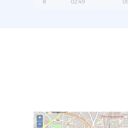
8
02:49
05
+
−