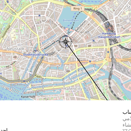
اب
امي
إحدا