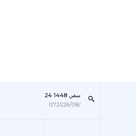
24 سفر, 1448
07‏/08‏/2026