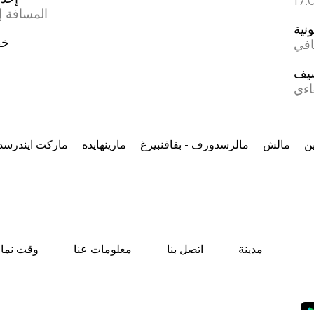
المسافة إل
ونية
خط
افي
يف
اءي
ن
مالش
مالرسدورف - بفافنبيرغ
مارینهایده
مارکت ایندرس
مدينة
اتصل بنا
معلومات عنا
وقت نماز