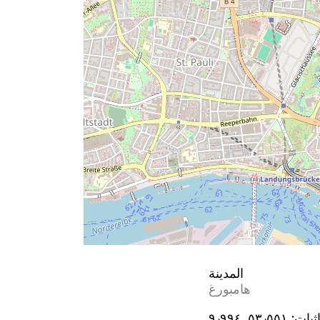
المدينة
هامبورغ
ثيات:
٥٣٫٥٥١, ٩٫٩٩٤