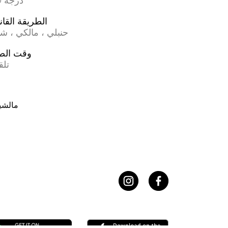
17.0 درجة
الطريقة القان
حنبلي ، مالكي ، ش
وقت الص
تلق
مالشي