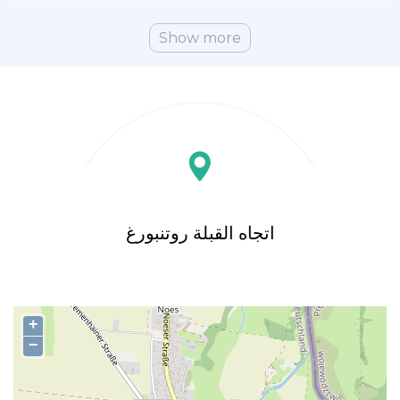
Show more
اتجاه القبلة روتنبورغ
+
−