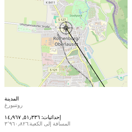
المدينة
روتنبورغ
إحداثيات:
٥١٫٣٣٦, ١٤٫٩٦٧
المسافة إلى الكعبة:
٣٬٩٦٠٫٨٢٦