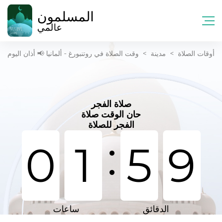
المسلمون
عالمي
أوقات الصلاة
>
مدينة
>
وقت الصلاة في روتنبورغ - ألمانيا 📢 أذان اليوم
صلاة الفجر
حان الوقت صلاة
الفجر للصلاة
:
0
1
5
9
الدقائق
ساعات