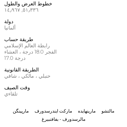
خطوط العرض والطول
٥١٫٣٣٦, ١٤٫٩٦٧
دولة
ألمانيا
طريقة حساب
رابطة العالم الإسلامي
الفجر 18.0 درجة ، العشاء
17.0 درجة
الطريقة القانونية
حنبلي ، مالكي ، شافي
وقت الصيف
تلقاءي
مالتشو
مارینهایده
مارکت ایندرسدورف
مارپینگن
مالرسدورف - بفافنبيرغ