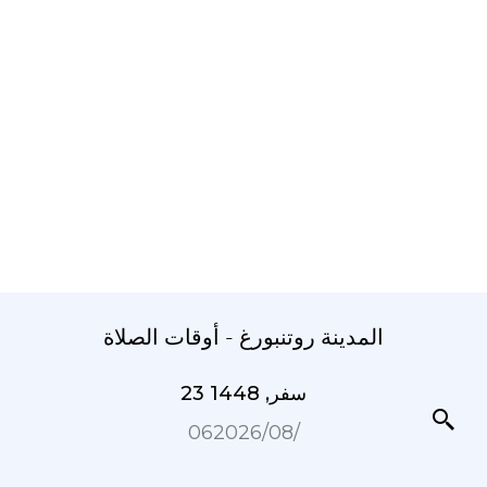
المدينة روتنبورغ - أوقات الصلاة
23 سفر, 1448
06‏/08‏/2026