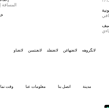
المسافة إل
ونية
خط
افي
يف
اءي
لانگروهه
لانغنهاغن
لانغنفلد
لانغنتسن
لانغناو
مدينة
اتصل بنا
معلومات عنا
وقت نماز