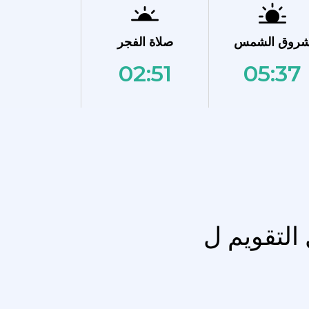
روق الشمس
صلاة الفجر
02:51
05:37