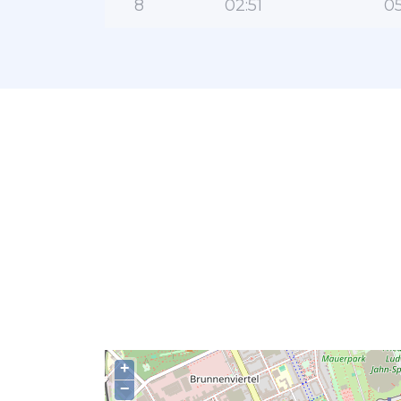
8
02:51
05
+
−