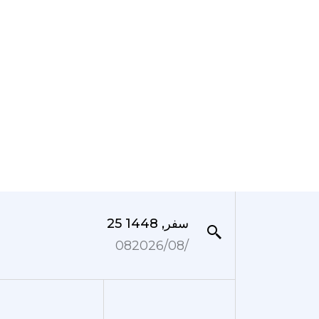
25 سفر, 1448
08‏/08‏/2026