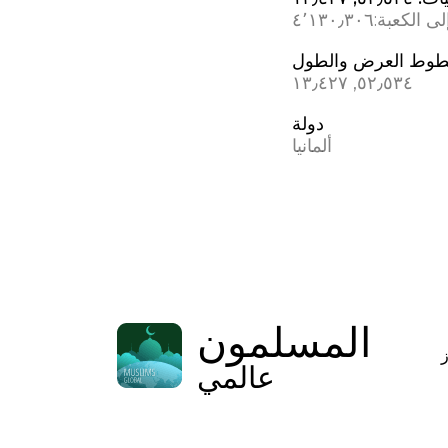
ى الكعبة:
٤٬١٣٠٫٣٠٦
وط العرض والطول
٥٢٫٥٣٤, ١٣٫٤٢٧
دولة
ألمانيا
المسلمون
عالمي