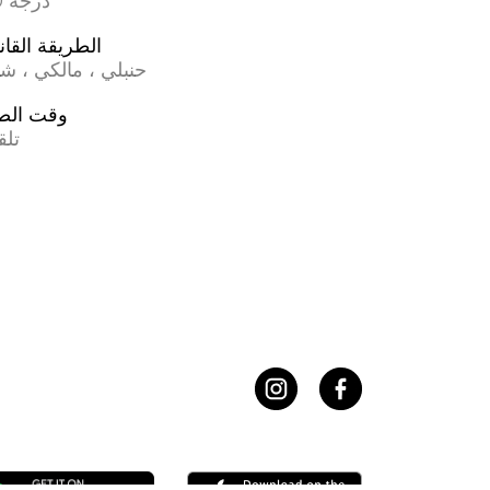
17.0 درجة
الطريقة القان
حنبلي ، مالكي ، ش
وقت الص
تلق