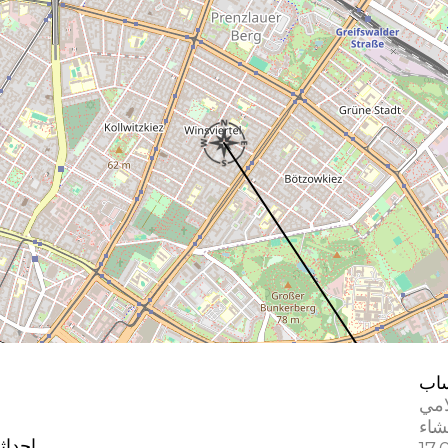
اب
امي
إحداث