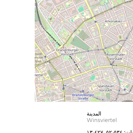
المدينة
Winsviertel
يات:
٥٢٫٥٣٤, ١٣٫٤٢٧