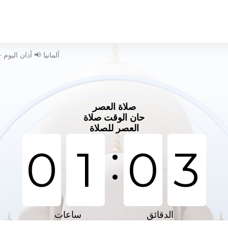
وقت الصلاة في Winsviertel - ألمانيا 📢 أذان اليوم
صلاة العصر
حان الوقت صلاة
العصر للصلاة
:
0
1
0
3
الدقائق
ساعات