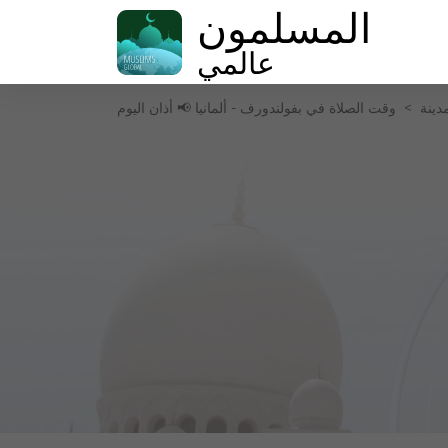
المسلمون
عالمي
دينة
>
وقت الصلاة في بفولندورف - ألمانيا 📢 أذان اليوم