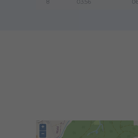
8
03:56
06
+
−