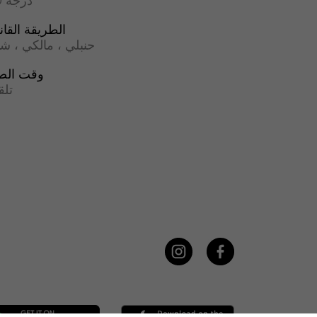
17.0 درجة
الطريقة القان
حنبلي ، مالكي ، ش
وقت الص
تلق