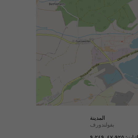
المدينة
بفولندورف
ثيات:
٤٧٫٩٢٥, ٩٫٢٤٩