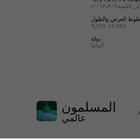
ى الكعبة:
٤٬٠١٢٫٢٠٩
وط العرض والطول
٤٧٫٩٢٥, ٩٫٢٤٩
دولة
ألمانيا
المسلمون
عالمي