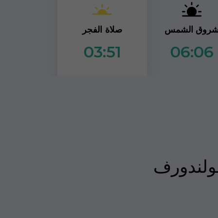
صلاة الفجر
روق الشمس
06:06
03:51
فولندورف