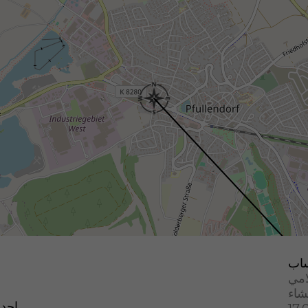
اب
امي
إحدا