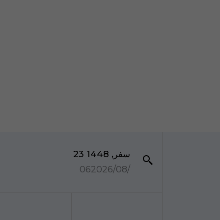
23 سفر, 1448
06‏/08‏/2026