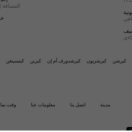
المسافة إل
ونية
خط
افي
يف
اءي
كيرشن
كيرشزيون
كيرشدورف أم إن
كيربن
كيتسينغن
مدينة
اتصل بنا
معلومات عنا
وقت نماز