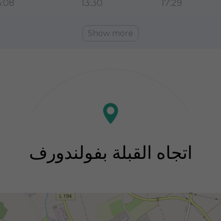
:08
13:30
17:29
Show more
اتجاه القبلة بفولندورف