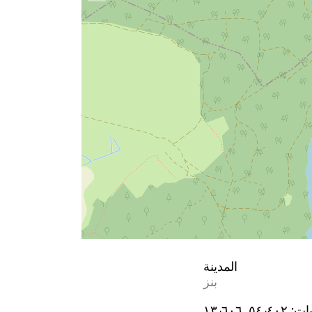
المدينة
بنز
يات:
٥٤٫٤٠٢, ١٣٫٦٠٦