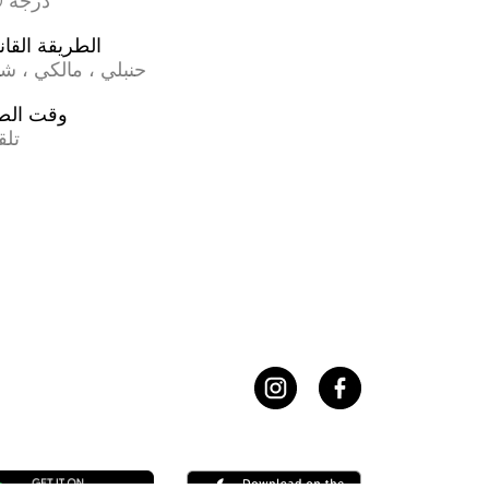
17.0 درجة
الطريقة القان
حنبلي ، مالكي ، ش
وقت الص
تلق