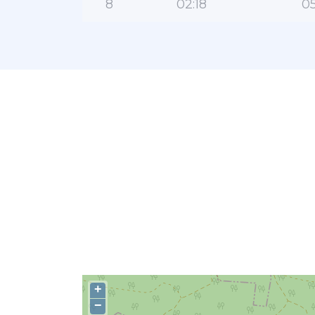
8
02:18
05
+
−