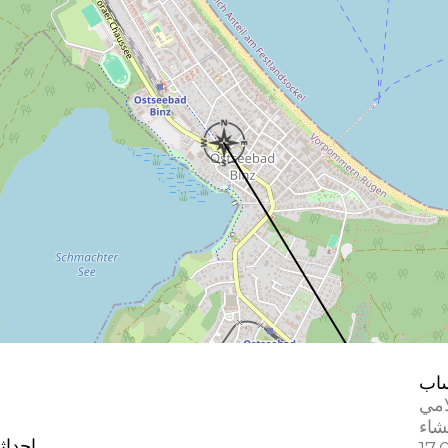
اب
امي
إحداث