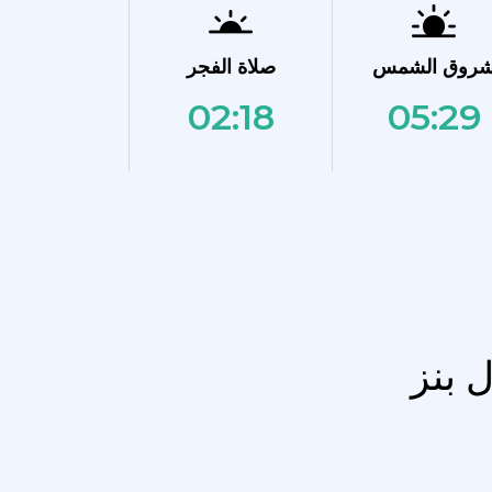
روق الشمس
صلاة الفجر
02:18
05:29
 بنز