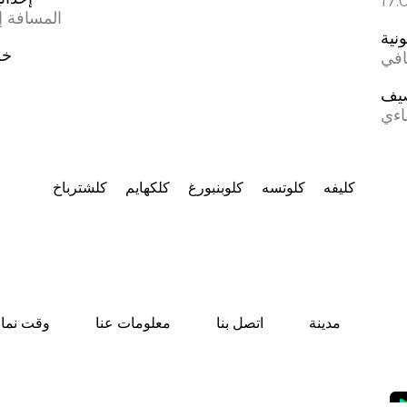
المسافة إل
ونية
خط
افي
يف
اءي
كليفه
كلوتسه
كلوبنبورغ
كلكهايم
كلشترباخ
مدينة
اتصل بنا
معلومات عنا
وقت نماز