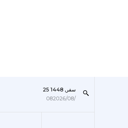
25 سفر, 1448
08‏/08‏/2026