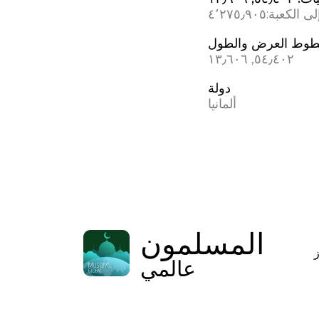
ى الكعبة:
٤٬٢٧٥٫٩٠٥
وط العرض والطول
٥٤٫٤٠٢, ١٣٫٦٠٦
دولة
ألمانيا
المسلمون
عالمي