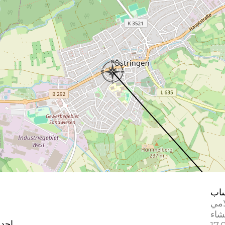
اب
امي
إحدا