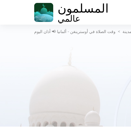
المسلمون
عالمي
دينة
>
وقت الصلاة في أوسترينغن - ألمانيا 📢 أذان اليوم