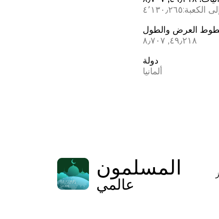
ى الكعبة:
٤٬١٣٠٫٢٦٥
وط العرض والطول
٤٩٫٢١٨, ٨٫٧٠٧
دولة
ألمانيا
المسلمون
عالمي