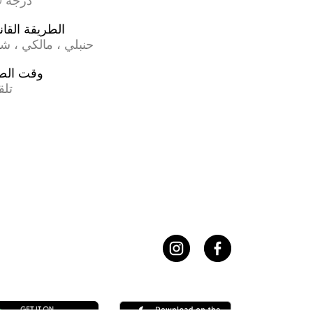
17.0 درجة
الطريقة القان
حنبلي ، مالكي ، ش
وقت الص
تلق