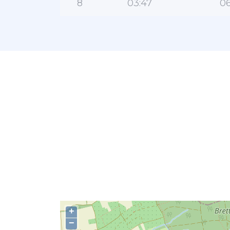
8
03:47
06
+
−