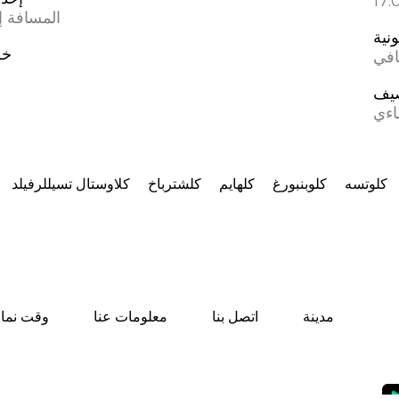
المسافة إل
ونية
خط
افي
يف
اءي
كلوتسه
كلوبنبورغ
كلهايم
كلشترباخ
كلاوستال تسيللرفيلد
مدينة
اتصل بنا
معلومات عنا
وقت نماز