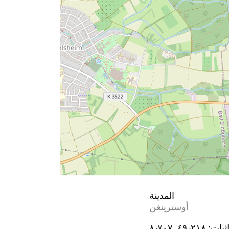
المدينة
أوسترينغن
ثيات:
٤٩٫٢١٨, ٨٫٧٠٧