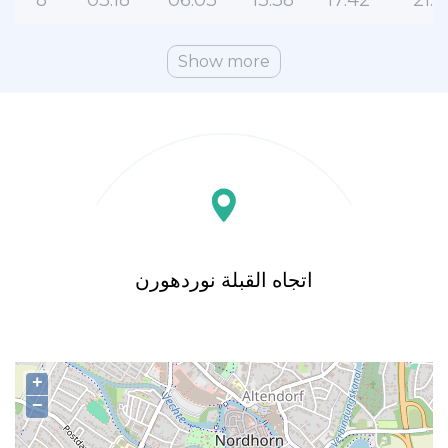
8
03:18
06:03
13:38
17:42
21:11
Show more
اتجاه القبلة نوردهورن
+
−