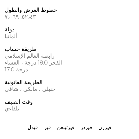
خطوط العرض والطول
٥٢٫٤٣, ٧٫٠٦٩
دولة
ألمانيا
طريقة حساب
رابطة العالم الإسلامي
الفجر 18.0 درجة ، العشاء
17.0 درجة
الطريقة القانونية
حنبلي ، مالكي ، شافي
وقت الصيف
تلقاءي
فيرزن
فيردر
فيرتينغن
فير
فيدل