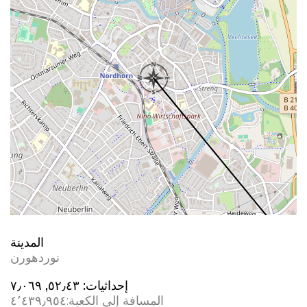
المدينة
نوردهورن
إحداثيات:
٥٢٫٤٣, ٧٫٠٦٩
المسافة إلى الكعبة:
٤٬٤٣٩٫٩٥٤