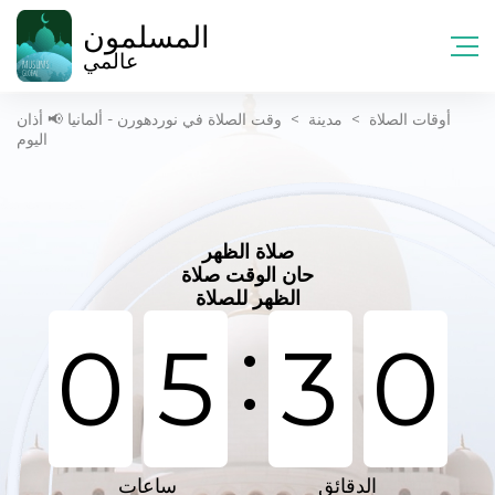
المسلمون
عالمي
أوقات الصلاة
>
مدينة
>
وقت الصلاة في نوردهورن - ألمانيا 📢 أذان
اليوم
صلاة الظهر
حان الوقت صلاة
الظهر للصلاة
:
0
5
3
0
الدقائق
ساعات