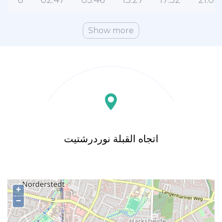
8
02:47
05:46
13:27
17:32
21:04
Show more
اتجاه القبلة نوردرشتيت
+
−