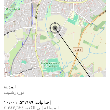
المدينة
نوردرشتيت
إحداثيات:
٥٣٫٦٩٩, ١٠٫٠٠١
المسافة إلى الكعبة:
٤٬٣٨٣٫٦٢٤