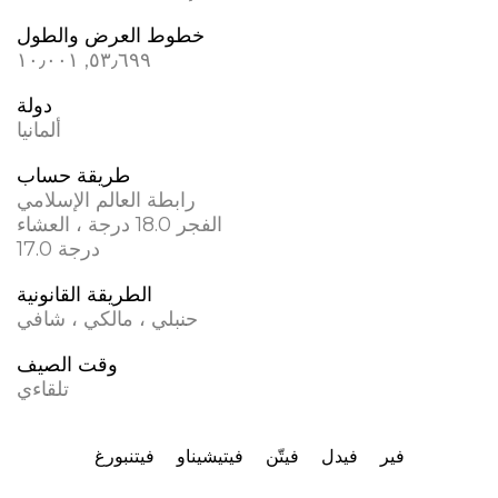
خطوط العرض والطول
٥٣٫٦٩٩, ١٠٫٠٠١
دولة
ألمانيا
طريقة حساب
رابطة العالم الإسلامي
الفجر 18.0 درجة ، العشاء
17.0 درجة
الطريقة القانونية
حنبلي ، مالكي ، شافي
وقت الصيف
تلقاءي
فير
فيدل
فيتّن
فيتيشيناو
فيتنبورغ