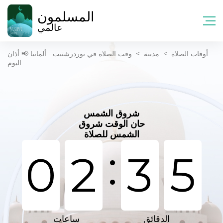
المسلمون
عالمي
أوقات الصلاة
>
مدينة
>
وقت الصلاة في نوردرشتيت - ألمانيا 📢 أذان
اليوم
شروق الشمس
حان الوقت شروق
الشمس للصلاة
:
0
2
3
5
الدقائق
ساعات