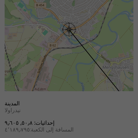
المدينة
نیدراولا
إحداثيات:
٥٠٫٨, ٩٫٦٠٥
المسافة إلى الكعبة:
٤٬١٨٩٫٧٩٥