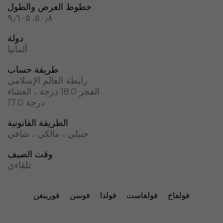
خطوط العرض والطول
٥٠٫٨, ٩٫٦٠٥
دولة
ألمانيا
طريقة حساب
رابطة العالم الإسلامي
الفجر 18.0 درجة ، العشاء
17.0 درجة
الطريقة القانونية
حنبلي ، مالكي ، شافي
وقت الصيف
تلقاءي
فولفاخ
فولغاست
فولدا
فوسن
فورينغن