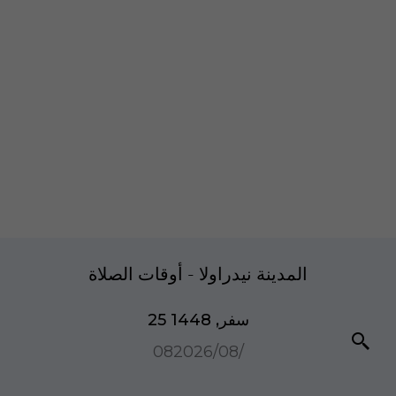
المدينة نیدراولا - أوقات الصلاة
25 سفر, 1448
08‏/08‏/2026