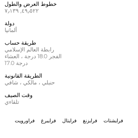
خطوط العرض والطول
٤٩٫٥٢٢, ٧٫١٣٩
دولة
ألمانيا
طريقة حساب
رابطة العالم الإسلامي
الفجر 18.0 درجة ، العشاء
17.0 درجة
الطريقة القانونية
حنبلي ، مالكي ، شافي
وقت الصيف
تلقاءي
فرايشتات
فرايزنغ
فرايتال
فرايبرغ
فراورویت