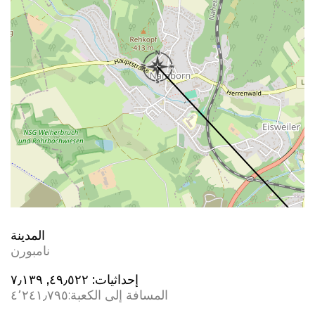
المدينة
نامبورن
إحداثيات:
٤٩٫٥٢٢, ٧٫١٣٩
المسافة إلى الكعبة:
٤٬٢٤١٫٧٩٥