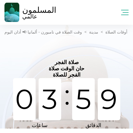
المسلمون
عالمي
أوقات الصلاة
>
مدينة
>
وقت الصلاة في نامبورن - ألمانيا 📢 أذان اليوم
صلاة الفجر
حان الوقت صلاة
الفجر للصلاة
:
0
3
5
9
الدقائق
ساعات