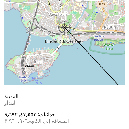
المدينة
لينداو
إحداثيات:
٤٧٫٥٥٣, ٩٫٦٩٣
المسافة إلى الكعبة:
٣٬٩٦٠٫٩٠٦