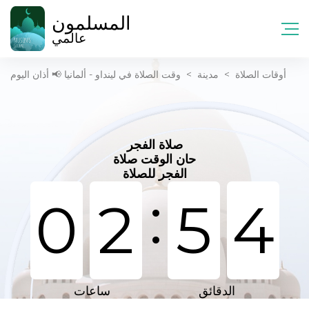
المسلمون
عالمي
أوقات الصلاة
>
مدينة
>
وقت الصلاة في لينداو - ألمانيا 📢 أذان اليوم
صلاة الفجر
حان الوقت صلاة
الفجر للصلاة
:
0
2
5
4
الدقائق
ساعات