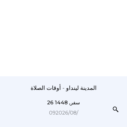
المدينة لينداو - أوقات الصلاة
26 سفر, 1448
09‏/08‏/2026