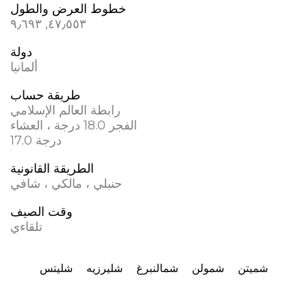
خطوط العرض والطول
٤٧٫٥٥٣, ٩٫٦٩٣
دولة
ألمانيا
طريقة حساب
رابطة العالم الإسلامي
الفجر 18.0 درجة ، العشاء
17.0 درجة
الطريقة القانونية
حنبلي ، مالكي ، شافي
وقت الصيف
تلقاءي
شمیتن
شمولن
شمالنبرغ
شليرزيه
شليتس