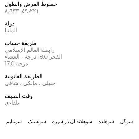
خطوط العرض والطول
٤٩٫٢٢١, ٨٫٦٣٣
دولة
ألمانيا
طريقة حساب
رابطة العالم الإسلامي
الفجر 18.0 درجة ، العشاء
17.0 درجة
الطريقة القانونية
حنبلي ، مالكي ، شافي
وقت الصيف
تلقاءي
سوگل
سوهلده
سوهلاند ان در شپره
سونسبک
سونتایم