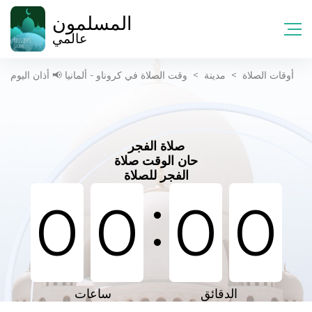
المسلمون
عالمي
أوقات الصلاة
>
مدينة
>
وقت الصلاة في کروناو - ألمانيا 📢 أذان اليوم
صلاة الفجر
حان الوقت صلاة
الفجر للصلاة
:
0
0
0
0
الدقائق
ساعات