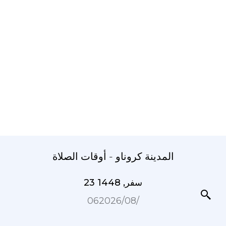
المدينة کروناو - أوقات الصلاة
23 سفر, 1448
06‏/08‏/2026