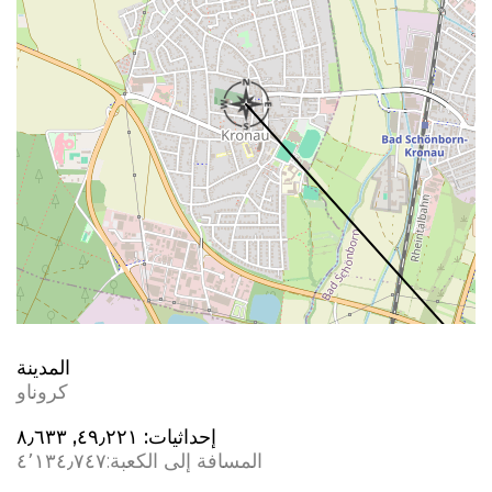
المدينة
کروناو
إحداثيات:
٤٩٫٢٢١, ٨٫٦٣٣
المسافة إلى الكعبة:
٤٬١٣٤٫٧٤٧