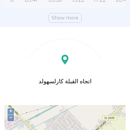
8
03:41
05:58
13:22
17:22
20:42
Show more
اتجاه القبلة كارلسهولد
+
−