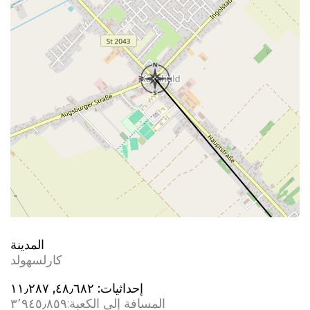
المدينة
كارلسهولد
إحداثيات:
٤٨٫٦٨٢, ١١٫٢٨٧
المسافة إلى الكعبة:
٣٬٩٤٥٫٨٥٩