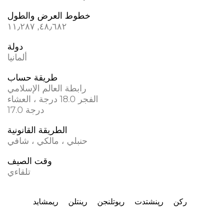
خطوط العرض والطول
٤٨٫٦٨٢, ١١٫٢٨٧
دولة
ألمانيا
طريقة حساب
رابطة العالم الإسلامي
الفجر 18.0 درجة ، العشاء
17.0 درجة
الطريقة القانونية
حنبلي ، مالكي ، شافي
وقت الصيف
تلقاءي
رکن
رپنشتدت
ريوتلنجن
رينتلن
ريمشايد