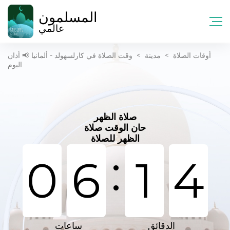
المسلمون
عالمي
أوقات الصلاة
>
مدينة
>
وقت الصلاة في كارلسهولد - ألمانيا 📢 أذان
اليوم
صلاة الظهر
حان الوقت صلاة
الظهر للصلاة
:
0
6
1
4
الدقائق
ساعات